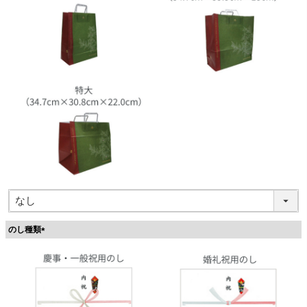
のし種類
(
必
須
)