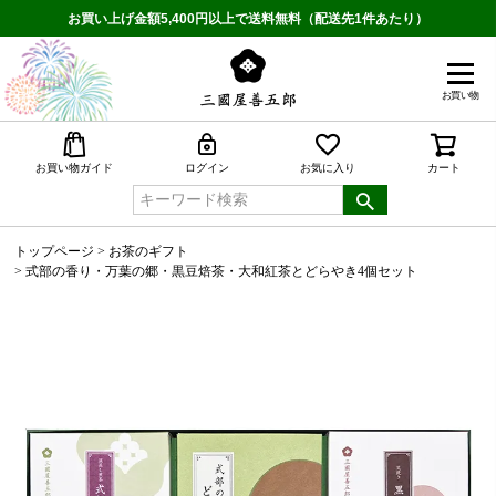
お買い上げ金額5,400円以上で送料無料（配送先1件あたり）
お買い物
検索
お買い物ガイド
ログイン
お気に入り
カート
トップページ
お茶のギフト
式部の香り・万葉の郷・黒豆焙茶・大和紅茶とどらやき4個セット