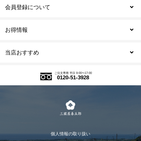
会員登録について
お得情報
新規会員登録
当店おすすめ
会員規約について
SDGs
アウトレットセール
ご注文の流れ
ご注文専用 平日 9:00〜17:00
0120-51-3928
式部の香りシリーズ
お得なまとめ買い
LINE登録
茶楽
キャンペーン
メルマガ登録
季節限定商品
メール便対応商品
マイページ
お茶のギフト
個人情報の取り扱い