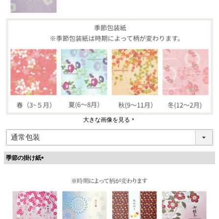
大きな画像を見る
季節の掛け紙
(
必
須
)