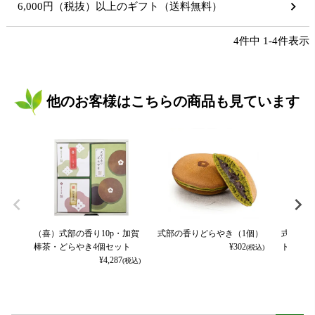
6,000円（税抜）以上のギフト（送料無料）
4
件中
1
-
4
件表示
他のお客様はこちらの商品も見ています
（喜）式部の香り10p・加賀
式部の香りどらやき（1個）
式部の香
棒茶・どらやき4個セット
¥
302
ト
(税込)
¥
4,287
(税込)