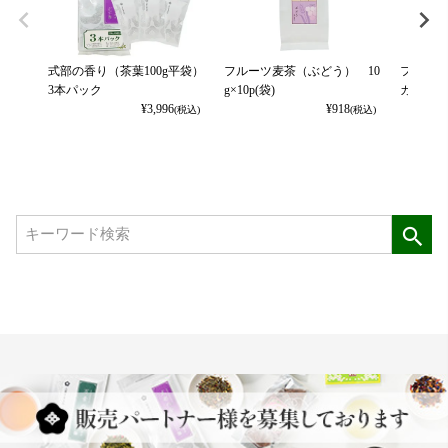
式部の香り（茶葉100g平袋）
フルーツ麦茶（ぶどう） 10
フルーツ
3本パック
g×10p(袋)
カット） 
¥
3,996
¥
918
(税込)
(税込)