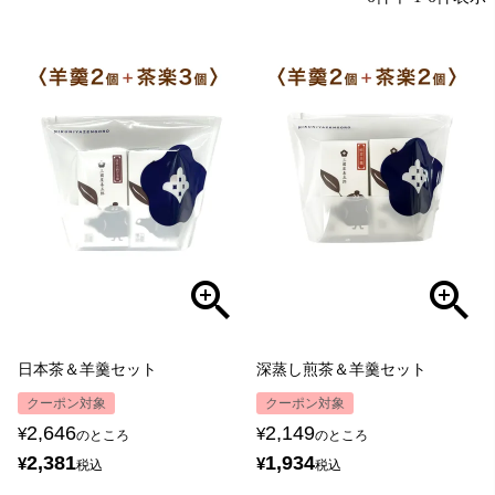
日本茶＆羊羹セット
深蒸し煎茶＆羊羹セット
クーポン対象
クーポン対象
2,646
2,149
¥
¥
のところ
のところ
2,381
1,934
¥
¥
税込
税込