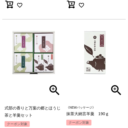
式部の香りと万葉の郷とほうじ
《NEWパッケージ》
抹茶大納言羊羹 190ｇ
茶と羊羹セット
クーポン対象
クーポン対象