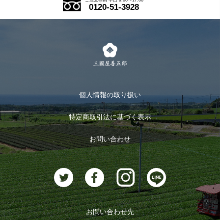
ご注文専用 平日 9:00〜17:00
0120-51-3928
式部の香りシリーズ
お得なまとめ買い
LINE登録
茶楽
キャンペーン
メルマガ登録
季節限定商品
メール便対応商品
マイページ
お茶のギフト
個人情報の取り扱い
ログイン
特定商取引法に基づく表示
おすすめのお茶
ログアウト
お問い合わせ
お茶に合うスイーツ
お問い合わせ先