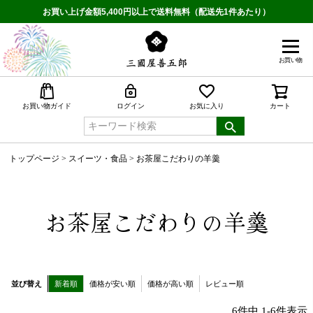
お買い上げ金額5,400円以上で送料無料（配送先1件あたり）
お買い物
検索
お買い物ガイド
ログイン
お気に入り
カート
トップページ
スイーツ・食品
お茶屋こだわりの羊羹
お茶屋こだわりの羊羹
並び替え
新着順
価格が安い順
価格が高い順
レビュー順
6
件中
1
-
6
件表示