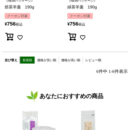
《NEWパッケージ》
《NEWパッケージ》
焙茶羊羹 190g
緑茶羊羹 190g
クーポン対象
クーポン対象
756
756
¥
¥
税込
税込
並び替え
新着順
価格が安い順
価格が高い順
レビュー順
6
件中
1
-
6
件表示
あなたにおすすめの商品