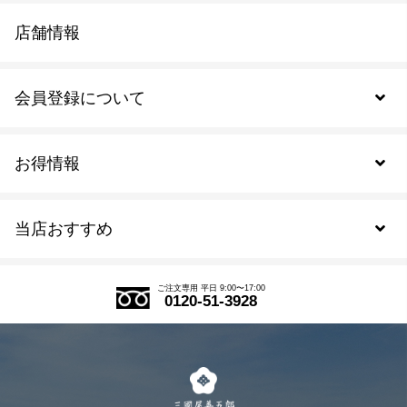
店舗情報
会員登録について
お得情報
新規会員登録
当店おすすめ
会員規約について
SDGs
アウトレットセール
ご注文の流れ
ご注文専用 平日 9:00〜17:00
0120-51-3928
式部の香りシリーズ
お得なまとめ買い
LINE登録
茶楽
キャンペーン
メルマガ登録