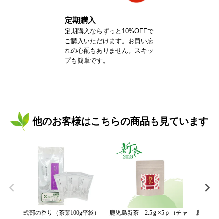
定期購入
定期購入ならずっと10%OFFで
ご購入いただけます。お買い忘
れの心配もありません。スキッ
プも簡単です。
他のお客様はこちらの商品も見ています
式部の香り（茶葉100g平袋）
鹿児島新茶 2.5ｇ×5ｐ（チャ
鹿児島新