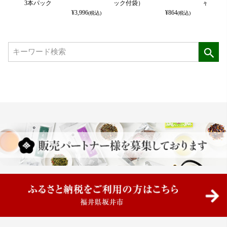
3本パック
ック付袋）
ャック付
¥
3,996
¥
864
(税込)
(税込)