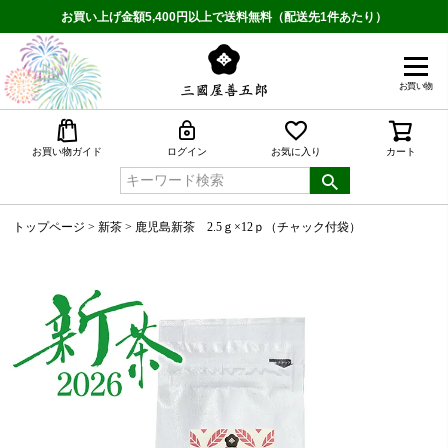
お買い上げ金額5,400円以上で送料無料（配送先1件あたり）
お買い物
検索
お買い物ガイド
ログイン
お気に入り
カート
トップページ
新茶
鹿児島新茶 2.5ｇ×12ｐ（チャック付袋）