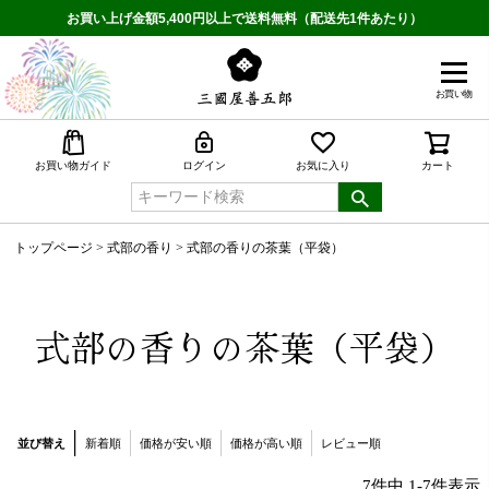
お買い上げ金額5,400円以上で送料無料（配送先1件あたり）
お買い物
検索
お買い物ガイド
ログイン
お気に入り
カート
トップページ
式部の香り
式部の香りの茶葉（平袋）
式部の香りの茶葉（平袋）
並び替え
新着順
価格が安い順
価格が高い順
レビュー順
7
件中
1
-
7
件表示