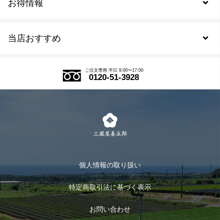
お得情報
新規会員登録
当店おすすめ
会員規約について
SDGs
アウトレットセール
ご注文の流れ
ご注文専用 平日 9:00〜17:00
0120-51-3928
式部の香りシリーズ
お得なまとめ買い
LINE登録
茶楽
キャンペーン
メルマガ登録
季節限定商品
メール便対応商品
マイページ
お茶のギフト
個人情報の取り扱い
ログイン
特定商取引法に基づく表示
おすすめのお茶
ログアウト
お問い合わせ