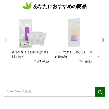
あなたにおすすめの商品
式部の香り（茶葉100g平袋）
フルーツ麦茶（ぶどう） 10
フルーツ
3本パック
g×10p(袋)
カット） 
¥
3,996
¥
918
(税込)
(税込)