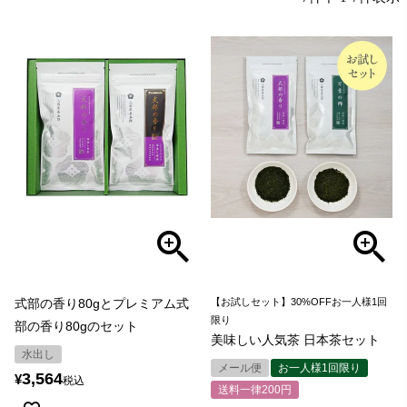
式部の香り80gとプレミアム式
【お試しセット】30%OFFお一人様1回
限り
部の香り80gのセット
美味しい人気茶 日本茶セット
水出し
メール便
お一人様1回限り
3,564
¥
税込
送料一律200円