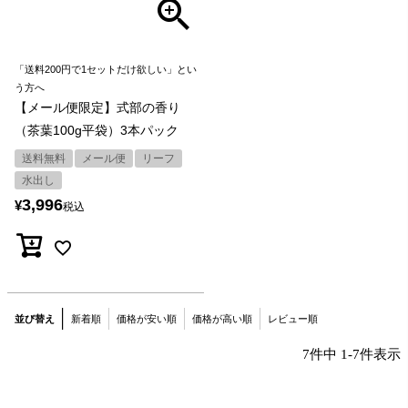
「送料200円で1セットだけ欲しい」とい
う方へ
【メール便限定】式部の香り
（茶葉100g平袋）3本パック
送料無料
メール便
リーフ
水出し
3,996
¥
税込
並び替え
新着順
価格が安い順
価格が高い順
レビュー順
7
件中
1
-
7
件表示