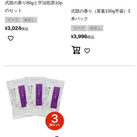
式部の香り80gと宇治煎茶10p
のセット
式部の香り（茶葉100g平袋）3
本パック
リーフ
水出し
3,024
¥
リーフ
水出し
税込
3,996
¥
税込