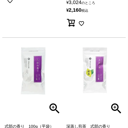
3,024
¥
のところ
2,160
¥
税込
式部の香り 100g（平袋）
深蒸し煎茶 式部の香り