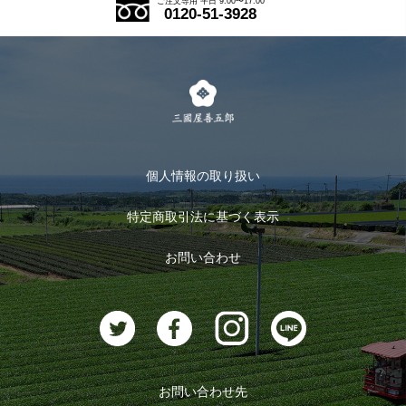
ご注文専用 平日 9:00〜17:00
0120-51-3928
式部の香りシリーズ
お得なまとめ買い
LINE登録
茶楽
キャンペーン
メルマガ登録
季節限定商品
メール便対応商品
マイページ
お茶のギフト
個人情報の取り扱い
ログイン
特定商取引法に基づく表示
おすすめのお茶
ログアウト
お問い合わせ
お茶に合うスイーツ
お問い合わせ先