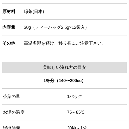
原材料
緑茶(日本)
内容量
30g（ティーバッグ2.5g×12袋入）
その他
高温多湿を避け、移り香にご注意下さい。
美味しい淹れ方の目安
1杯分（140〜200cc）
茶葉の量
1パック
お湯の温度
75～85℃
浸出時間
30秒～1分