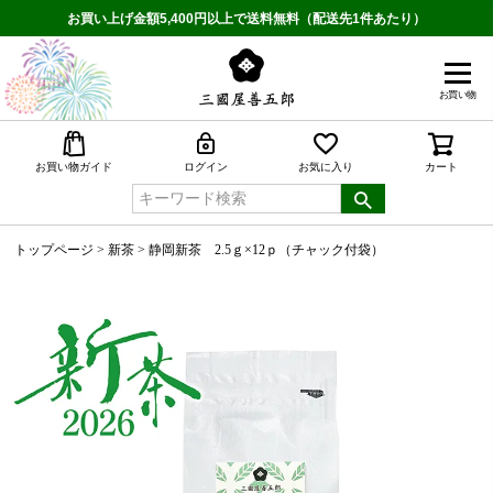
お買い上げ金額5,400円以上で送料無料（配送先1件あたり）
お買い物
検索
お買い物ガイド
ログイン
お気に入り
カート
トップページ
新茶
静岡新茶 2.5ｇ×12ｐ（チャック付袋）