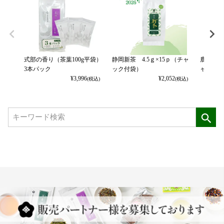
式部の香り（茶葉100g平袋）
静岡新茶 4.5ｇ×15ｐ（チャ
鹿児島新
3本パック
ック付袋）
ャック付
¥
3,996
¥
2,052
(税込)
(税込)