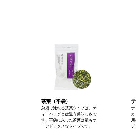
茶葉（平袋）
テ
急須で淹れる茶葉タイプは、テ
テ
ィーバッグとは違う美味しさで
カ
す。平袋に入った茶葉は最もオ
用
ーソドックスなタイプです。
プ