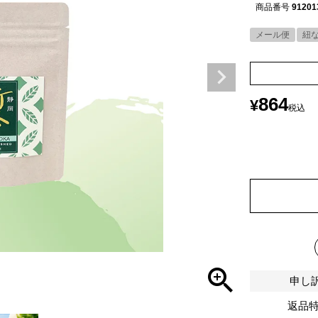
商品番号
91201
メール便
紐
864
¥
税込
申し
返品