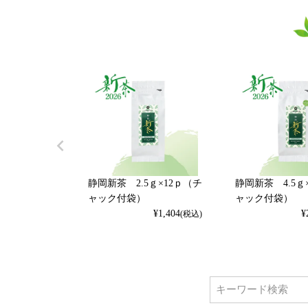
静岡新茶 2.5ｇ×12ｐ（チ
静岡新茶 4.5ｇ
ャック付袋）
ャック付袋）
¥
1,404
¥
(税込)