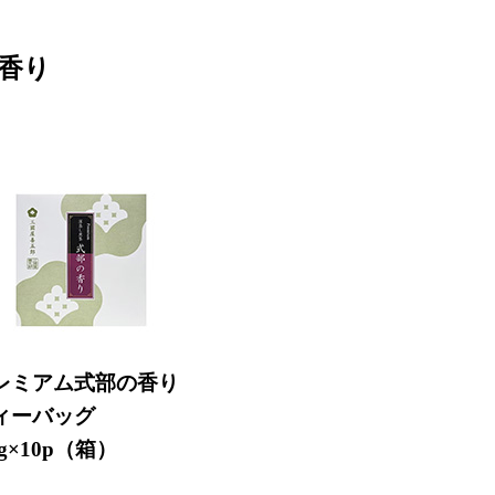
香り
レミアム式部の香り
ィーバッグ
5g×10p（箱）