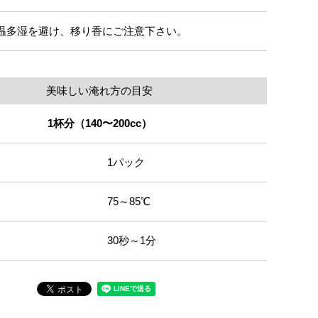
温多湿を避け、移り香にご注意下さい。
美味しい淹れ方の目安
1杯分（140〜200cc）
1パック
75～85℃
30秒～1分