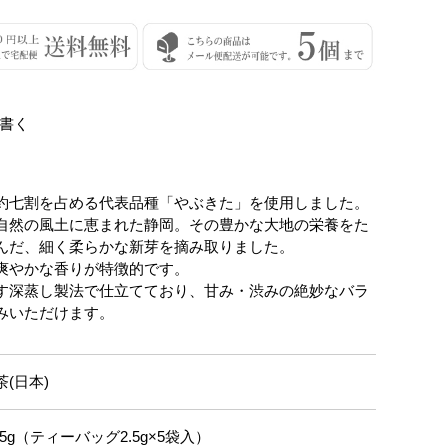
書く
約七割を占める代表品種「やぶきた」を使用しました。
自然の風土に恵まれた静岡。その豊かな大地の栄養をた
んだ、細く柔らかな新芽を摘み取りました。
爽やかな香りが特徴的です。
す深蒸し製法で仕立てており、甘み・渋みの絶妙なバラ
みいただけます。
茶(日本)
2.5g（ティーバッグ2.5g×5袋入）