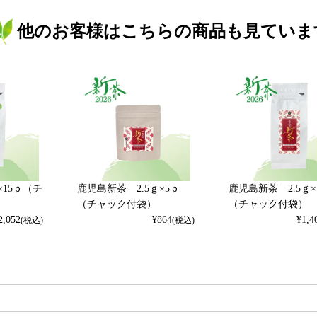
他のお客様はこちらの商品も見ていま
×15ｐ（チ
鹿児島新茶 2.5ｇ×5ｐ
鹿児島新茶 2.5ｇ×
（チャック付袋）
（チャック付袋）
2,052
¥
864
¥
1,4
(税込)
(税込)
検索