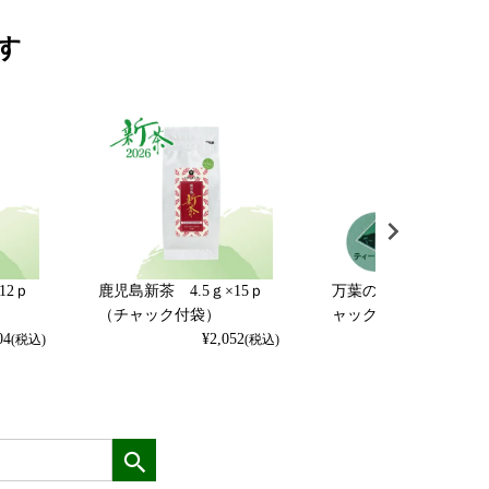
す
12ｐ
鹿児島新茶 4.5ｇ×15ｐ
万葉の郷 5ｇ×16ｐ（
（チャック付袋）
ャック付袋）
04
¥
2,052
¥
1,620
(税込)
(税込)
(