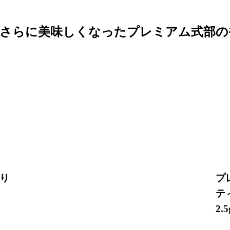
さらに美味しくなった
プレミアム式部の
り
プ
テ
2.