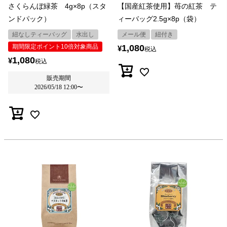
さくらんぼ緑茶 4g×8p（スタ
【国産紅茶使用】苺の紅茶 テ
ンドパック）
ィーバッグ2.5g×8p（袋）
紐なしティーバッグ
水出し
メール便
紐付き
期間限定ポイント10倍対象商品
1,080
¥
税込
1,080
¥
税込
販売期間
2026/05/18 12:00
〜