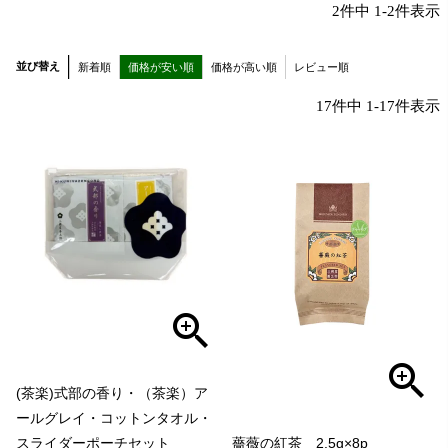
2
件中
1
-
2
件表示
並び替え
新着順
価格が安い順
価格が高い順
レビュー順
17
件中
1
-
17
件表示
(茶楽)式部の香り・（茶楽）ア
ールグレイ・コットンタオル・
スライダーポーチセット
薔薇の紅茶 2.5g×8p