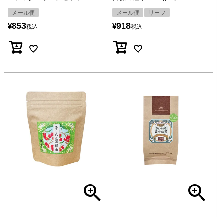
メール便
メール便
リーフ
853
918
¥
¥
税込
税込