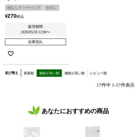
紐なしティーバッグ
水出し
270
¥
税込
販売期間
2026/05/18 12:00
〜
在庫切れ
並び替え
新着順
価格が安い順
価格が高い順
レビュー順
17
件中
1
-
17
件表示
あなたにおすすめの商品