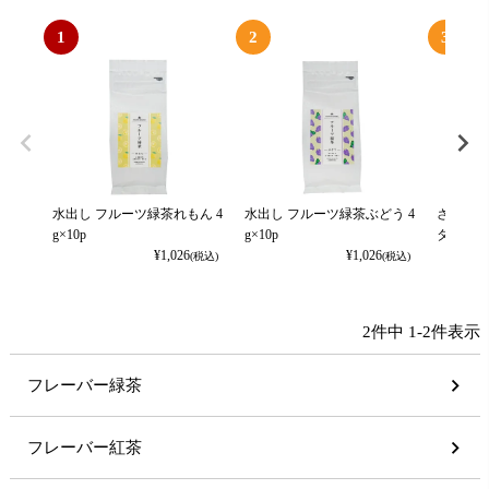
1
2
3
水出し フルーツ緑茶れもん 4
水出し フルーツ緑茶ぶどう 4
さくらん
g×10p
g×10p
タンドパ
¥
1,026
¥
1,026
(税込)
(税込)
2
件中
1
-
2
件表示
フレーバー緑茶
フレーバー紅茶