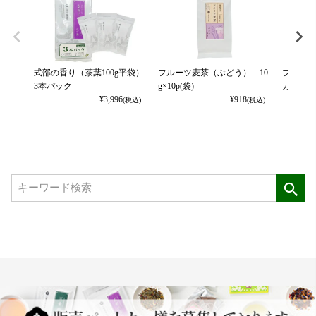
式部の香り（茶葉100g平袋）
フルーツ麦茶（ぶどう） 10
フルーツ
3本パック
g×10p(袋)
カット） 
¥
3,996
¥
918
(税込)
(税込)