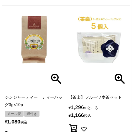
ジンジャーティー ティーバッ
【茶楽】フルーツ麦茶セット
グ3g×10p
1,296
¥
のところ
メール便
紐付き
1,166
¥
税込
1,080
¥
税込