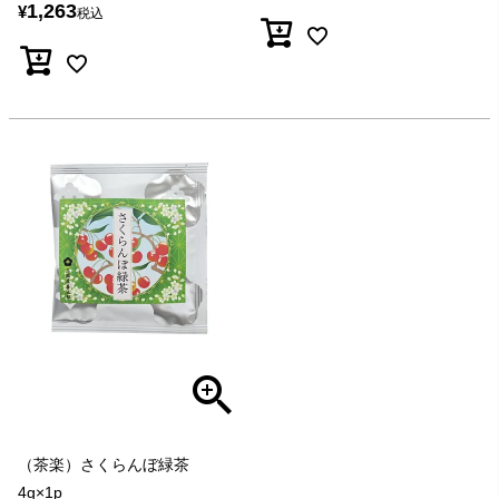
1,263
¥
税込
（茶楽）さくらんぼ緑茶
4g×1p