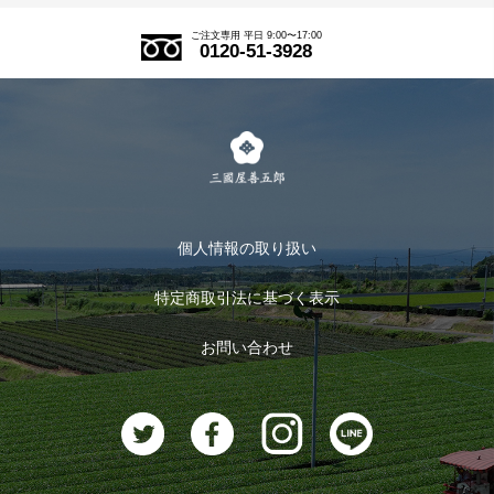
アウトレットセール
ご注文の流れ
ご注文専用 平日 9:00〜17:00
0120-51-3928
式部の香りシリーズ
お得なまとめ買い
LINE登録
茶楽
キャンペーン
メルマガ登録
季節限定商品
メール便対応商品
マイページ
お茶のギフト
個人情報の取り扱い
ログイン
特定商取引法に基づく表示
おすすめのお茶
ログアウト
お問い合わせ
お茶に合うスイーツ