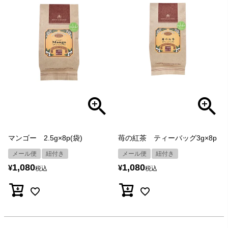
マンゴー 2.5g×8p(袋)
苺の紅茶 ティーバッグ3g×8p
メール便
紐付き
メール便
紐付き
1,080
1,080
¥
¥
税込
税込