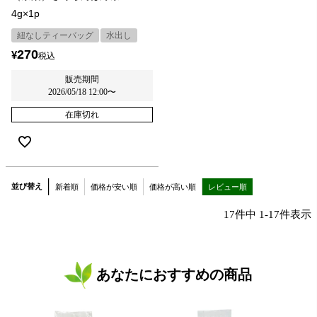
4g×1p
紐なしティーバッグ
水出し
270
¥
税込
販売期間
2026/05/18 12:00
〜
在庫切れ
並び替え
新着順
価格が安い順
価格が高い順
レビュー順
17
件中
1
-
17
件表示
あなたにおすすめの商品