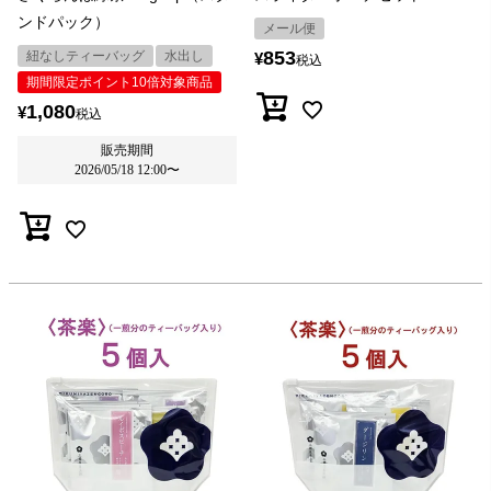
ンドパック）
メール便
853
紐なしティーバッグ
水出し
¥
税込
期間限定ポイント10倍対象商品
1,080
¥
税込
販売期間
2026/05/18 12:00
〜