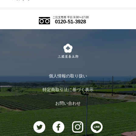
SDGs
アウトレットセール
ご注文の流れ
ご注文専用 平日 9:00〜17:00
0120-51-3928
式部の香りシリーズ
お得なまとめ買い
LINE登録
茶楽
キャンペーン
メルマガ登録
季節限定商品
メール便対応商品
マイページ
お茶のギフト
個人情報の取り扱い
ログイン
特定商取引法に基づく表示
おすすめのお茶
ログアウト
お問い合わせ
お茶に合うスイーツ