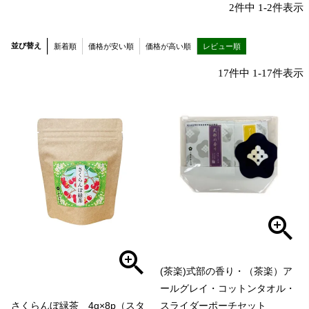
2
件中
1
-
2
件表示
並び替え
新着順
価格が安い順
価格が高い順
レビュー順
17
件中
1
-
17
件表示
(茶楽)式部の香り・（茶楽）ア
ールグレイ・コットンタオル・
さくらんぼ緑茶 4g×8p（スタ
スライダーポーチセット