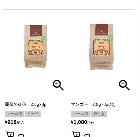
薔薇の紅茶 2.5g×8p
マンゴー 2.5g×8p(袋)
メール便
リーフ
メール便
紐付き
918
1,080
¥
¥
税込
税込