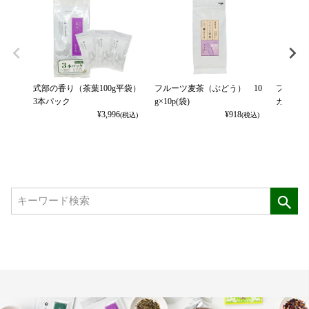
式部の香り（茶葉100g平袋）
フルーツ麦茶（ぶどう） 10
フルーツ
3本パック
g×10p(袋)
カット） 
¥
3,996
¥
918
(税込)
(税込)