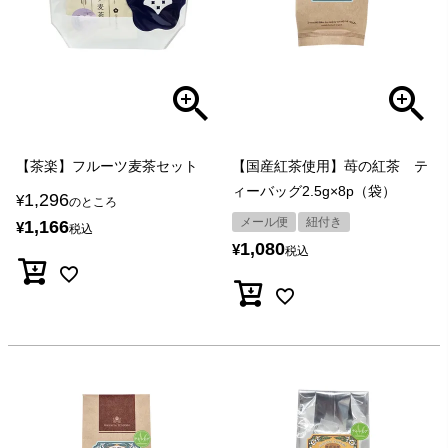
【茶楽】フルーツ麦茶セット
【国産紅茶使用】苺の紅茶 テ
ィーバッグ2.5g×8p（袋）
1,296
¥
のところ
メール便
紐付き
1,166
¥
税込
1,080
¥
税込