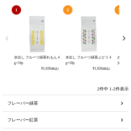
1
2
3
水出し フルーツ緑茶れもん 4
水出し フルーツ緑茶ぶどう 4
さくらん
g×10p
g×10p
タンドパ
¥
1,026
¥
1,026
(税込)
(税込)
2
件中
1
-
2
件表示
フレーバー緑茶
フレーバー紅茶