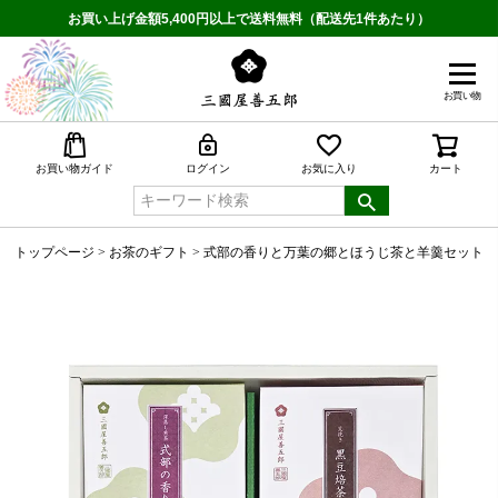
お買い上げ金額5,400円以上で送料無料（配送先1件あたり）
お買い物
検索
お買い物ガイド
ログイン
お気に入り
カート
トップページ
お茶のギフト
式部の香りと万葉の郷とほうじ茶と羊羹セット