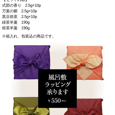
式部の香り 2.5g×10p
万葉の郷 2.5g×10p
黒豆焙茶 2.5g×10p
緑茶羊羹 190g
焙茶羊羹 190g
※箱入れ、包装込の商品です。