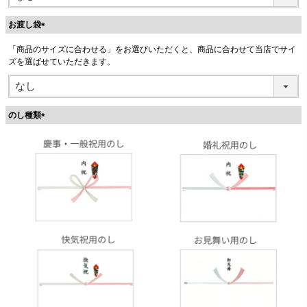
お渡し袋
(
「商品のサイズに合わせる」をお選びいただくと、商品に合わせて当店でサイ
必
ズを選ばせていただきます。
須
)
のし種類
(
必
須
)