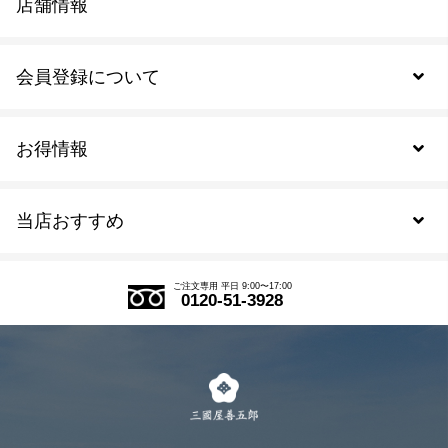
店舗情報
会員登録について
お得情報
新規会員登録
当店おすすめ
会員規約について
SDGs
アウトレットセール
ご注文の流れ
ご注文専用 平日 9:00〜17:00
0120-51-3928
式部の香りシリーズ
お得なまとめ買い
LINE登録
茶楽
キャンペーン
メルマガ登録
季節限定商品
メール便対応商品