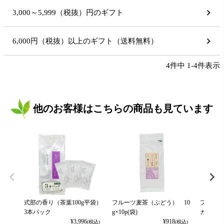
3,000～5,999（税抜）円のギフト
6,000円（税抜）以上のギフト（送料無料）
4
件中
1
-
4
件表示
他のお客様はこちらの商品も見ています
式部の香り（茶葉100g平袋）
フルーツ麦茶（ぶどう） 10
フルーツ
3本パック
g×10p(袋)
カット） 
¥
3,996
¥
918
(税込)
(税込)