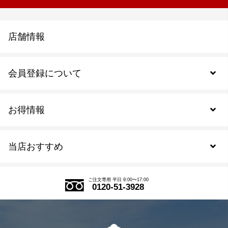
店舗情報
会員登録について
お得情報
新規会員登録
当店おすすめ
会員規約について
SDGs
アウトレットセール
ご注文の流れ
ご注文専用 平日 9:00〜17:00
0120-51-3928
式部の香りシリーズ
お得なまとめ買い
LINE登録
茶楽
キャンペーン