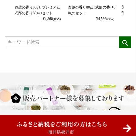
奥越の香り80gとプレミアム
奥越の香り80gと式部の香り8
芳潤の葉
式部の香り80gのセット
0gのセット
部の香り
¥
4,860
¥
4,536
(税込)
(税込)