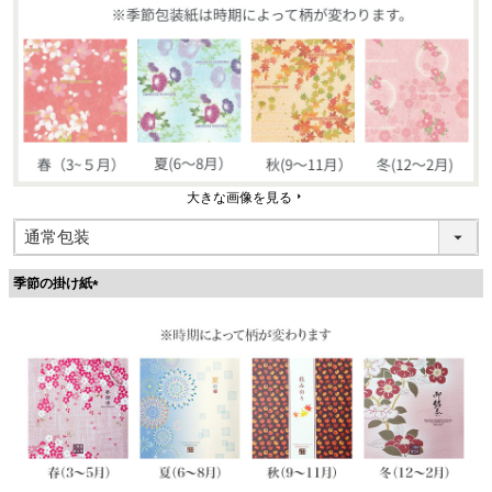
大きな画像を見る
季節の掛け紙
(
必
須
)