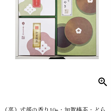
（喜）式部の香り10p・加賀棒茶・どら