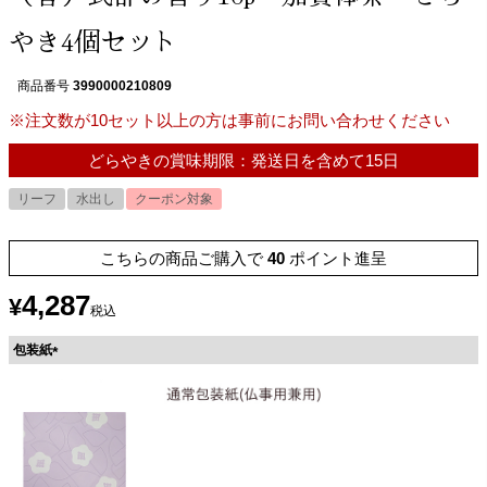
やき4個セット
商品番号
3990000210809
※注文数が10セット以上の方は事前にお問い合わせください
どらやきの賞味期限：発送日を含めて15日
リーフ
水出し
クーポン対象
こちらの商品ご購入で
40
ポイント進呈
4,287
¥
税込
包装紙
(
必
須
)