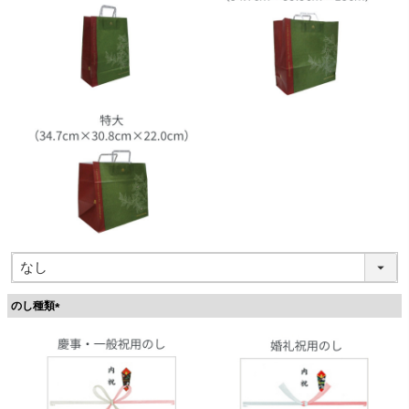
のし種類
(
必
須
)