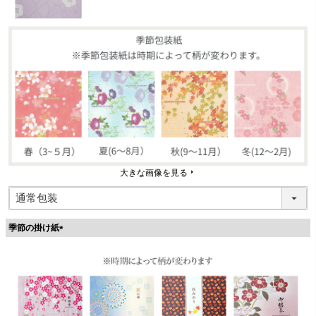
大きな画像を見る
季節の掛け紙
(
必
須
)