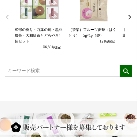
式部の香り・万葉の郷・黒豆
（茶楽）フルーツ麦茶（はく
【平安の
焙茶・大和紅茶とどらやき4
とう） 5g×1p（袋）
葉の郷 3
個セット
¥
216
(税込)
¥
6,501
(税込)