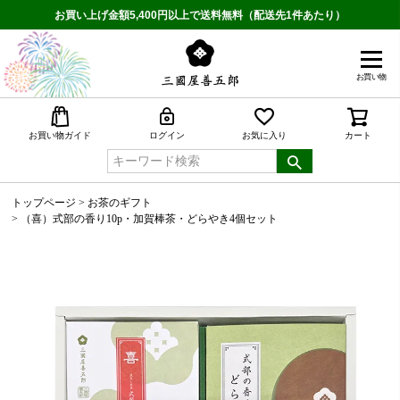
お買い上げ金額5,400円以上で送料無料（配送先1件あたり）
お買い物
検索
お買い物ガイド
ログイン
お気に入り
カート
トップページ
お茶のギフト
（喜）式部の香り10p・加賀棒茶・どらやき4個セット