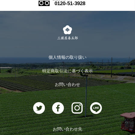
0120-51-3928
式部の香りシリーズ
お得なまとめ買い
LINE登録
茶楽
キャンペーン
メルマガ登録
季節限定商品
メール便対応商品
マイページ
お茶のギフト
個人情報の取り扱い
ログイン
特定商取引法に基づく表示
おすすめのお茶
ログアウト
お問い合わせ
お茶に合うスイーツ
お問い合わせ先