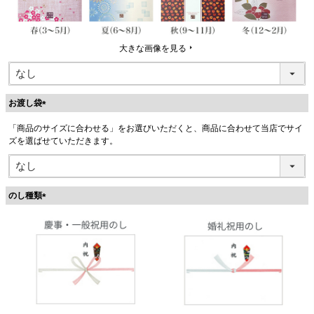
大きな画像を見る
お渡し袋
(
「商品のサイズに合わせる」をお選びいただくと、商品に合わせて当店でサイ
必
ズを選ばせていただきます。
須
)
のし種類
(
必
須
)