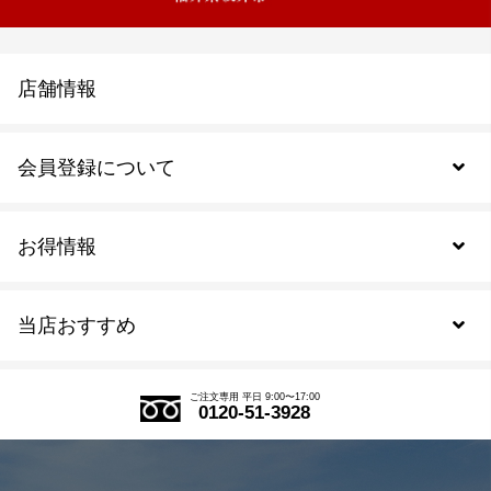
店舗情報
会員登録について
お得情報
新規会員登録
当店おすすめ
会員規約について
SDGs
アウトレットセール
ご注文の流れ
ご注文専用 平日 9:00〜17:00
0120-51-3928
式部の香りシリーズ
お得なまとめ買い
LINE登録
茶楽