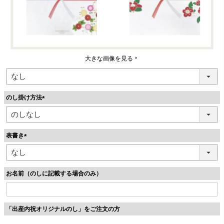
大きな画像を見る
のし掛け方法
(
必
須
表書き
)
(
必
須
お名前（のしに記載する場合のみ）
)
「出産内祝オリジナルのし」をご注文の方