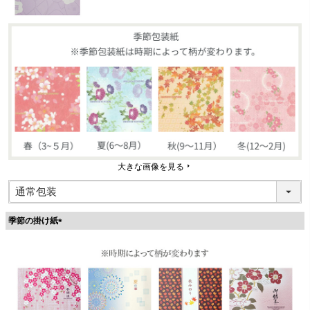
大きな画像を見る
季節の掛け紙
(
必
須
)