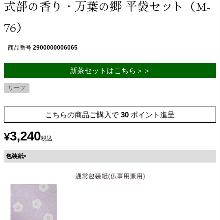
式部の香り・万葉の郷 平袋セット（M-
76）
商品番号
2900000006065
新茶セットはこちら＞＞
リーフ
こちらの商品ご購入で
30
ポイント進呈
3,240
¥
税込
包装紙
(
必
須
)