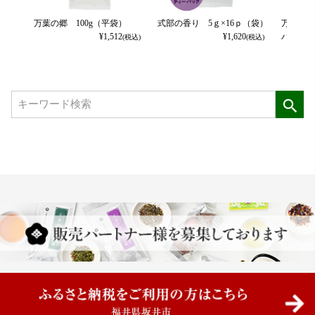
万葉の郷 100g（平袋）
式部の香り 5ｇ×16ｐ（袋）
万葉の郷
¥
1,512
¥
1,620
パック
(税込)
(税込)