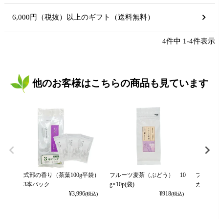
6,000円（税抜）以上のギフト（送料無料）
4
件中
1
-
4
件表示
他のお客様はこちらの商品も見ています
式部の香り（茶葉100g平袋）
フルーツ麦茶（ぶどう） 10
フルーツ
3本パック
g×10p(袋)
カット） 
¥
3,996
¥
918
(税込)
(税込)