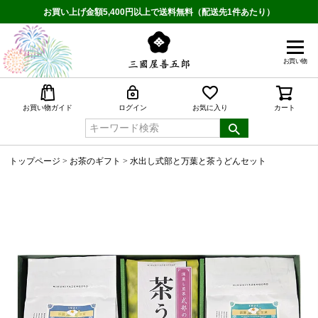
お買い上げ金額5,400円以上で送料無料（配送先1件あたり）
お買い物
検索
お買い物ガイド
ログイン
お気に入り
カート
トップページ
お茶のギフト
水出し式部と万葉と茶うどんセット