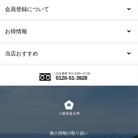
会員登録について
お得情報
新規会員登録
当店おすすめ
会員規約について
SDGs
アウトレットセール
ご注文の流れ
ご注文専用 平日 9:00〜17:00
0120-51-3928
式部の香りシリーズ
お得なまとめ買い
LINE登録
茶楽
キャンペーン
メルマガ登録
季節限定商品
メール便対応商品
マイページ
お茶のギフト
個人情報の取り扱い