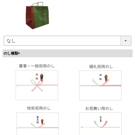
のし種類
(
必
須
)