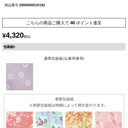
商品番号
2900000010192
こちらの商品ご購入で
40
ポイント進呈
4,320
¥
税込
包装紙
(
必
須
)