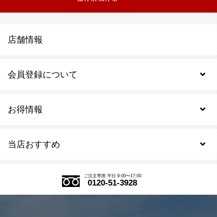
店舗情報
会員登録について
お得情報
新規会員登録
当店おすすめ
会員規約について
SDGs
アウトレットセール
ご注文の流れ
ご注文専用 平日 9:00〜17:00
0120-51-3928
式部の香りシリーズ
お得なまとめ買い
LINE登録
茶楽