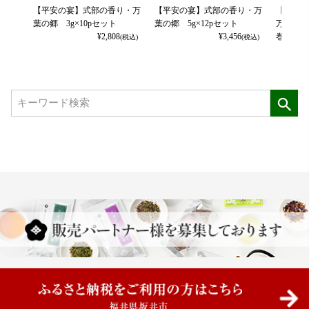
【平安の宴】式部の香り・万
【平安の宴】式部の香り・万
【平安の
葉の郷 3g×10pセット
葉の郷 5g×12pセット
万葉の郷
¥
2,808
¥
3,456
巻のみ（
(税込)
(税込)