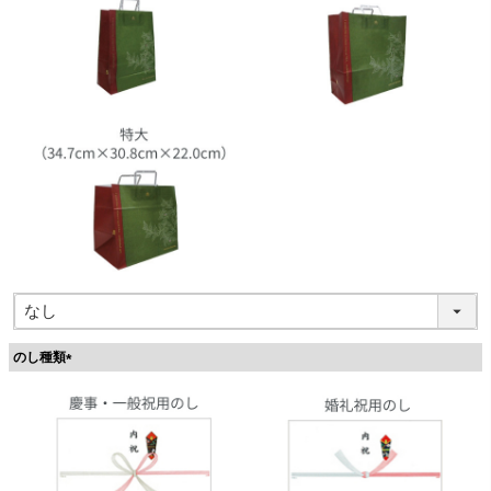
のし種類
(
必
須
)