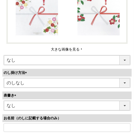
大きな画像を見る
のし掛け方法
(
必
須
表書き
)
(
必
須
お名前（のしに記載する場合のみ）
)