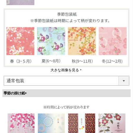
大きな画像を見る
季節の掛け紙
(
必
須
)