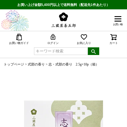
お買い上げ金額5,400円以上で送料無料（配送先1件あたり）
お買い物
検索
お買い物ガイド
ログイン
お気に入り
カート
トップページ
式部の香り
志・式部の香り 2.5g×10p（箱）