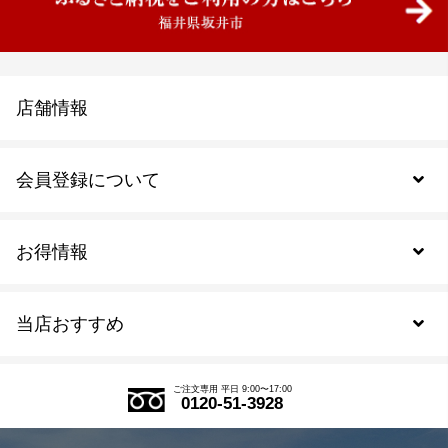
店舗情報
会員登録について
お得情報
新規会員登録
当店おすすめ
会員規約について
SDGs
アウトレットセール
ご注文の流れ
ご注文専用 平日 9:00〜17:00
0120-51-3928
式部の香りシリーズ
お得なまとめ買い
LINE登録