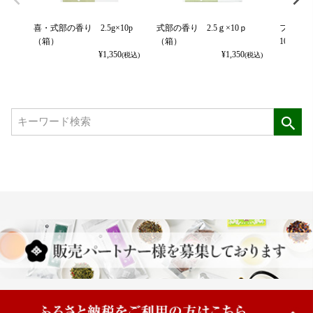
喜・式部の香り 2.5g×10p
式部の香り 2.5ｇ×10ｐ
フルー
（箱）
（箱）
10ｇ×10p
¥
1,350
¥
1,350
(税込)
(税込)