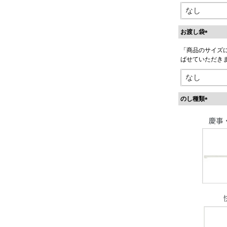
お渡し袋
(
「商品のサイズ
必
ばせていただき
須
)
のし種類
(
必
須
)