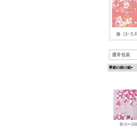
季節の掛け紙
(
必
須
)