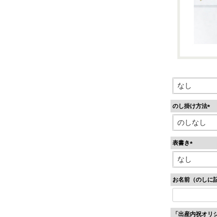
のし掛け方法
(
必
須
表書き
)
(
必
須
お名前（のしに
)
「出産内祝オリ