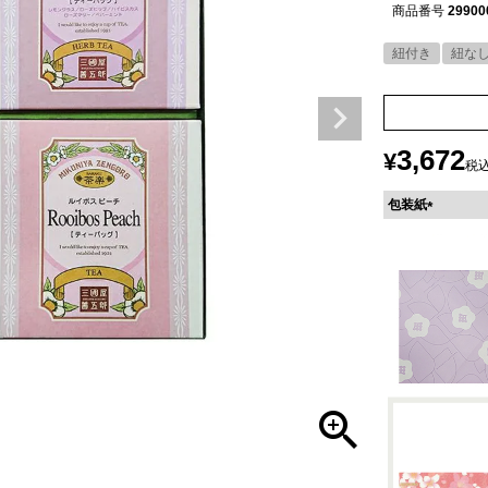
商品番号
29900
紐付き
紐な
3,672
¥
税
包装紙
(
必
須
)