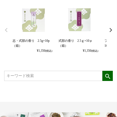
志・式部の香り 2.5g×10p
式部の香り 2.5ｇ×10ｐ
フルー
（箱）
（箱）
10ｇ×10p
¥
1,350
¥
1,350
(税込)
(税込)