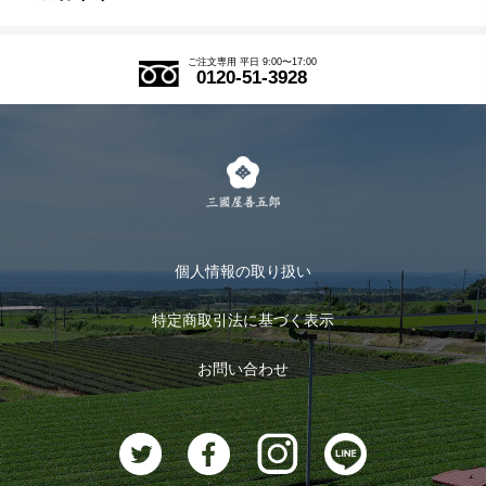
SDGs
アウトレットセール
ご注文の流れ
ご注文専用 平日 9:00〜17:00
0120-51-3928
式部の香りシリーズ
お得なまとめ買い
LINE登録
茶楽
キャンペーン
メルマガ登録
季節限定商品
メール便対応商品
マイページ
お茶のギフト
個人情報の取り扱い
ログイン
特定商取引法に基づく表示
おすすめのお茶
ログアウト
お問い合わせ
お茶に合うスイーツ