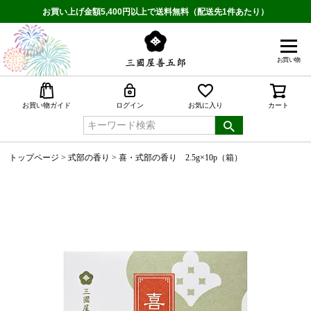
お買い上げ金額5,400円以上で送料無料（配送先1件あたり）
お買い物
検索
お買い物ガイド
ログイン
お気に入り
カート
トップページ
式部の香り
喜・式部の香り 2.5g×10p（箱）