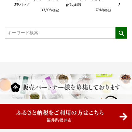
3本パック
g×10p(袋)
カット） 
¥
3,996
¥
918
(税込)
(税込)