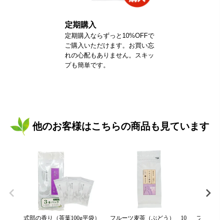
定期購入
定期購入ならずっと10%OFFで
ご購入いただけます。お買い忘
れの心配もありません。スキッ
プも簡単です。
他のお客様はこちらの商品も見ています
式部の香り（茶葉100g平袋）
フルーツ麦茶（ぶどう） 10
フルーツ