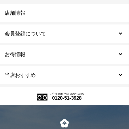
店舗情報
会員登録について
お得情報
新規会員登録
当店おすすめ
会員規約について
SDGs
アウトレットセール
ご注文の流れ
ご注文専用 平日 9:00〜17:00
0120-51-3928
式部の香りシリーズ
お得なまとめ買い
LINE登録
茶楽
キャンペーン
メルマガ登録