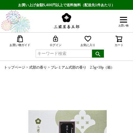
お買い上げ金額5,400円以上で送料無料（配送先1件あたり）
お買い物
検索
お買い物ガイド
ログイン
お気に入り
カート
トップページ
式部の香り
プレミアム式部の香り 2.5g×10p（箱）