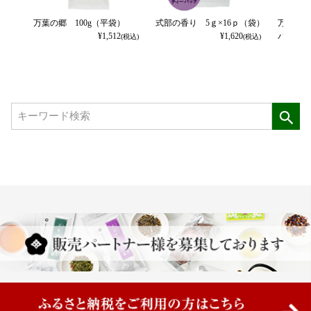
万葉の郷 100g（平袋）
式部の香り 5ｇ×16ｐ（袋）
万葉の郷
¥
1,512
¥
1,620
パック
(税込)
(税込)