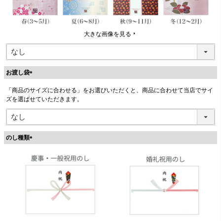
大きな画像を見る
お渡し袋
(
「商品のサイズに合わせる」をお選びいただくと、商品に合わせて当店でサイ
必
ズを選ばせていただきます。
須
)
のし種類
(
必
須
)