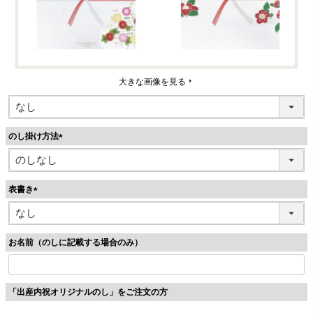
大きな画像を見る
のし掛け方法
(
必
須
表書き
)
(
必
須
お名前（のしに記載する場合のみ）
)
「出産内祝オリジナルのし」をご注文の方