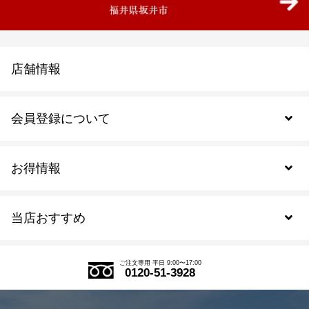
店舗情報
会員登録について
お得情報
新規会員登録
当店おすすめ
会員規約について
SDGs
アウトレットセール
ご注文の流れ
ご注文専用 平日 9:00〜17:00
0120-51-3928
式部の香りシリーズ
お得なまとめ買い
LINE登録