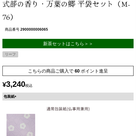
式部の香り・万葉の郷 平袋セット（M-
76）
商品番号
2900000006065
新茶セットはこちら＞＞
リーフ
こちらの商品ご購入で
60
ポイント進呈
3,240
¥
税込
包装紙
(
必
須
)