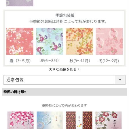
大きな画像を見る
季節の掛け紙
(
必
須
)