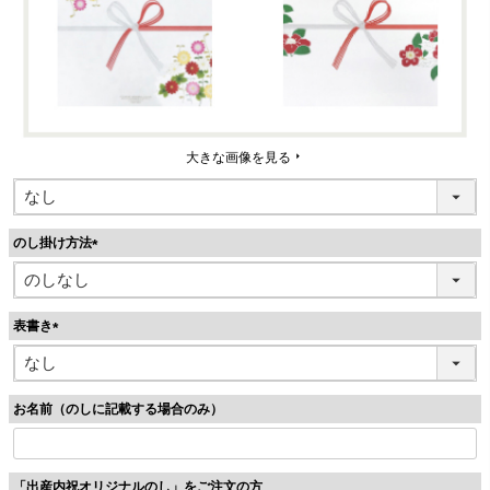
大きな画像を見る
のし掛け方法
(
必
須
表書き
)
(
必
須
お名前（のしに記載する場合のみ）
)
「出産内祝オリジナルのし」をご注文の方