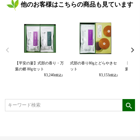
他のお客様はこちらの商品も見ています
【平安の宴】式部の香り・万
式部の香り80gとどらやきセ
【平安の
葉の郷 80gセット
ット
葉の郷 3
¥
3,240
¥
3,153
(税込)
(税込)