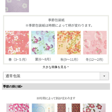
大きな画像を見る
季節の掛け紙
(
必
須
)