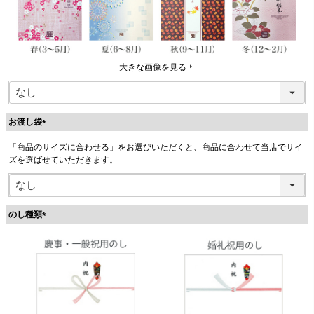
大きな画像を見る
お渡し袋
(
「商品のサイズに合わせる」をお選びいただくと、商品に合わせて当店でサイ
必
ズを選ばせていただきます。
須
)
のし種類
(
必
須
)