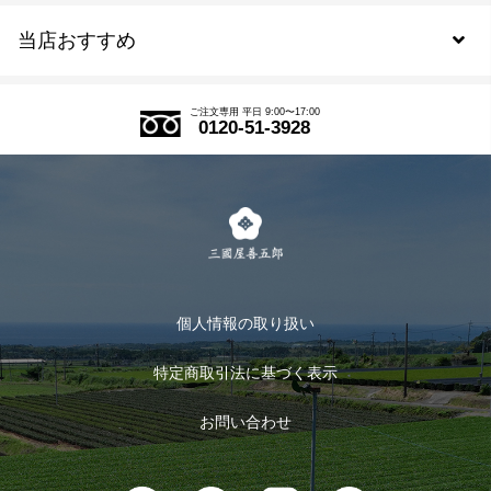
当店おすすめ
会員規約について
SDGs
アウトレットセール
ご注文の流れ
ご注文専用 平日 9:00〜17:00
0120-51-3928
式部の香りシリーズ
お得なまとめ買い
LINE登録
茶楽
キャンペーン
メルマガ登録
季節限定商品
メール便対応商品
マイページ
お茶のギフト
個人情報の取り扱い
ログイン
特定商取引法に基づく表示
おすすめのお茶
ログアウト
お問い合わせ
お茶に合うスイーツ