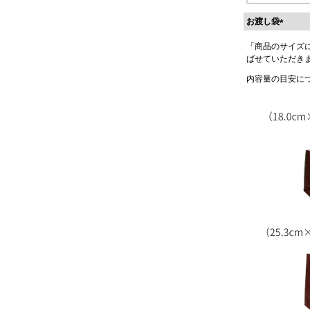
お渡し袋
(
「商品のサイズ
必
ばせていただき
須
)
内容量の目安に