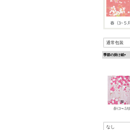
季節の掛け紙
(
必
須
)