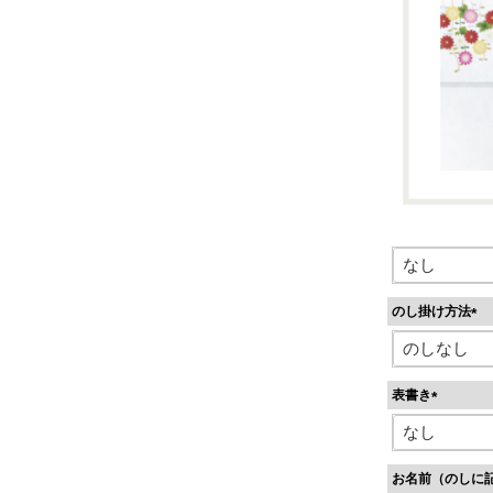
のし掛け方法
(
必
須
表書き
)
(
必
須
お名前（のしに
)