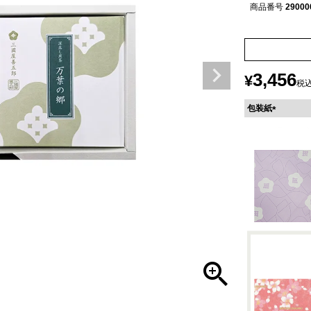
商品番号
29000
3,456
¥
税
包装紙
(
必
須
)