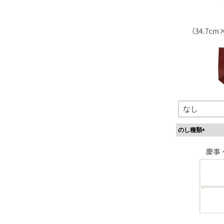
のし種類
(
必
須
)