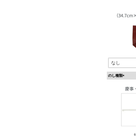
のし種類
(
必
須
)