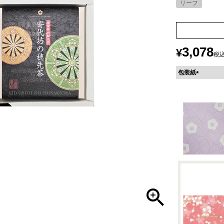
リーフ
3,078
¥
税
包装紙
(
必
須
)