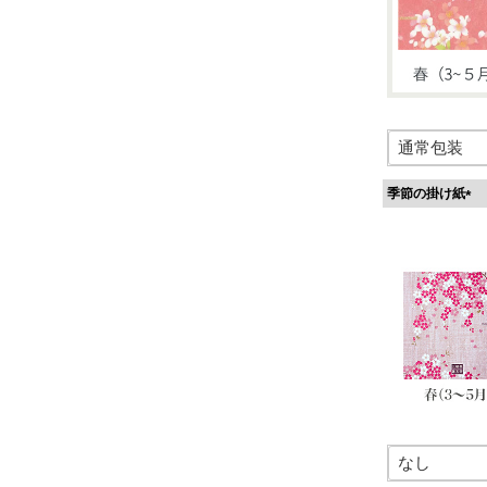
季節の掛け紙
(
必
須
)