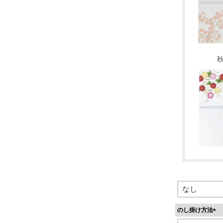
のし掛け方法
(