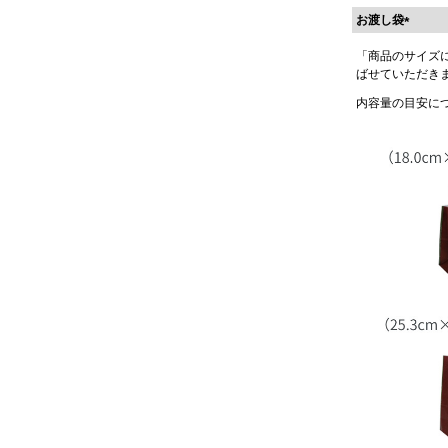
お渡し袋
(
「商品のサイズ
必
ばせていただき
須
)
内容量の目安に