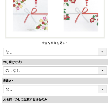
大きな画像を見る
のし掛け方法
(
必
須
表書き
)
(
必
須
お名前（のしに記載する場合のみ）
)