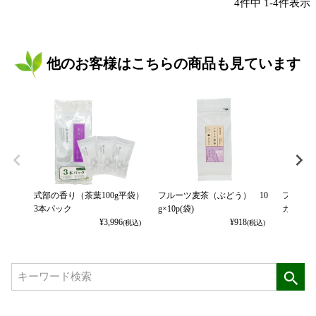
4
件中
1
-
4
件表示
他のお客様はこちらの商品も見ています
式部の香り（茶葉100g平袋）
フルーツ麦茶（ぶどう） 10
フルーツ
3本パック
g×10p(袋)
カット） 
¥
3,996
¥
918
(税込)
(税込)