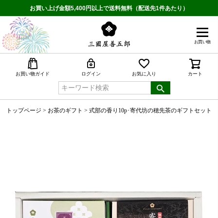
お買い上げ金額5,400円以上で送料無料（配送先1件あたり）
お買い物
検索
お買い物ガイド
ログイン
お気に入り
カート
トップページ
お茶のギフト
式部の香り10p･寄代坊の穂先茶のギフトセット