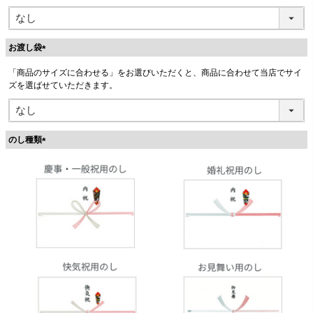
お渡し袋
(
「商品のサイズに合わせる」をお選びいただくと、商品に合わせて当店でサイ
必
ズを選ばせていただきます。
須
)
のし種類
(
必
須
)