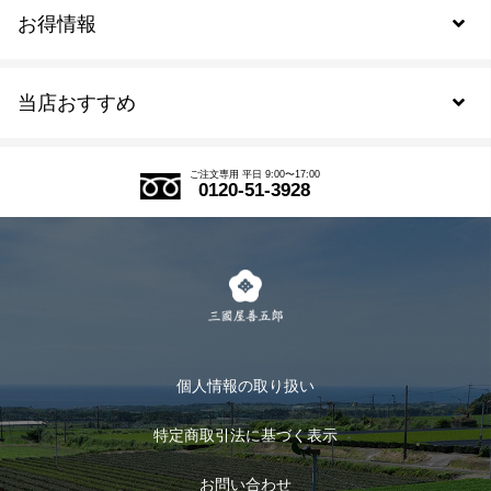
お得情報
新規会員登録
当店おすすめ
会員規約について
SDGs
アウトレットセール
ご注文の流れ
ご注文専用 平日 9:00〜17:00
0120-51-3928
式部の香りシリーズ
お得なまとめ買い
LINE登録
茶楽
キャンペーン
メルマガ登録
季節限定商品
メール便対応商品
マイページ
お茶のギフト
個人情報の取り扱い
ログイン
特定商取引法に基づく表示
おすすめのお茶
ログアウト
お問い合わせ