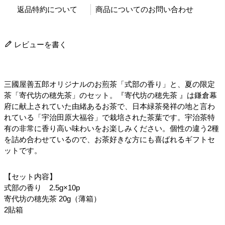
返品特約について
商品についてのお問い合わせ
レビューを書く
三國屋善五郎オリジナルのお煎茶「式部の香り」と、夏の限定
茶「寄代坊の穂先茶」のセット。『寄代坊の穂先茶 』は鎌倉幕
府に献上されていた由緒あるお茶で、日本緑茶発祥の地と言わ
れている「宇治田原大福谷」で栽培された茶葉です。宇治茶特
有の非常に香り高い味わいをお楽しみください。個性の違う2種
を詰め合わせているので、お茶好きな方にも喜ばれるギフトセ
ットです。
【セット内容】
式部の香り 2.5g×10p
寄代坊の穂先茶 20g（薄箱）
2貼箱