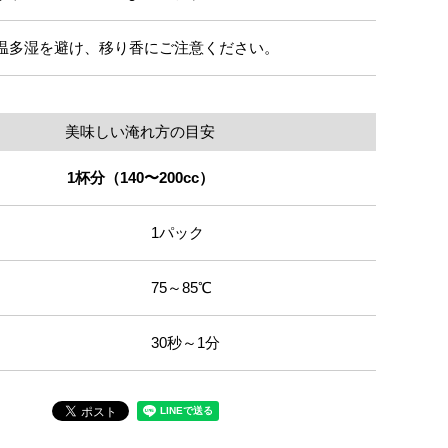
温多湿を避け、移り香にご注意ください。
美味しい淹れ方の目安
1杯分（140〜200cc）
1パック
75～85℃
30秒～1分