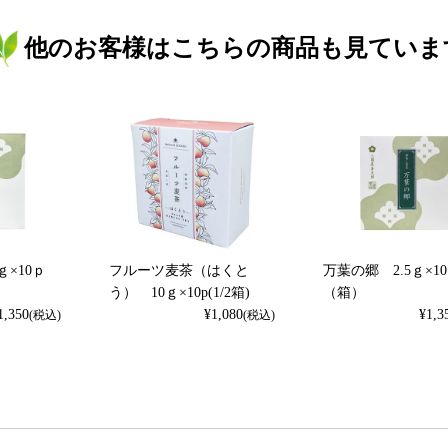
他のお客様はこちらの商品も見ていま
ｇ×10ｐ
フルーツ麦茶（はくと
万葉の郷 2.5ｇ×1
う） 10ｇ×10p(1/2箱)
（箱）
1,350
¥
1,080
¥
1,3
(税込)
(税込)
検索