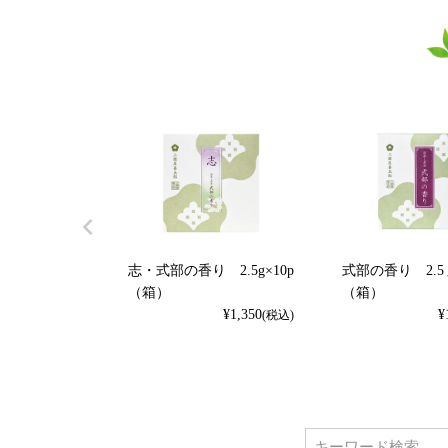
志・式部の香り 2.5g×10p
式部の香り 2.5
（箱）
（箱）
¥
1,350
¥
(税込)