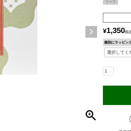
リーフ
1,350
¥
税
個別にラッピン