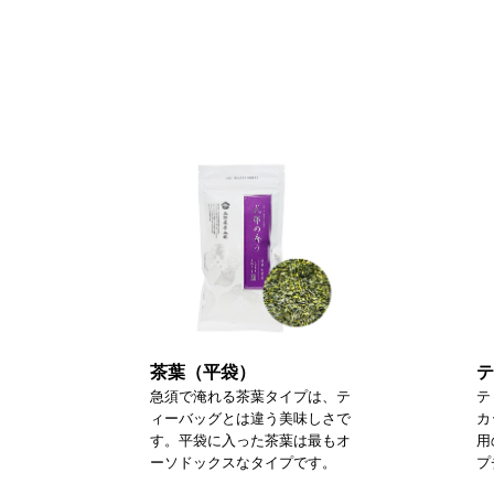
茶葉（平袋）
テ
急須で淹れる茶葉タイプは、テ
テ
ィーバッグとは違う美味しさで
カ
す。平袋に入った茶葉は最もオ
用
ーソドックスなタイプです。
プ