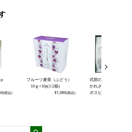
す
0ｐ
フルーツ麦茶（ぶどう）
式部の香り5g×12p・お
10ｇ×10p(1/2箱)
かれさまブレンド・ル
50
¥
1,080
ボスピーチ薄箱セット
(税込)
(税込)
¥
3,672
(