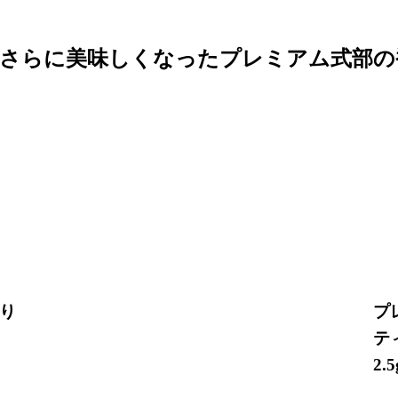
さらに美味しくなった
プレミアム式部の
り
プ
テ
2.