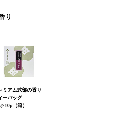
香り
レミアム式部の香り
ィーバッグ
5g×10p（箱）