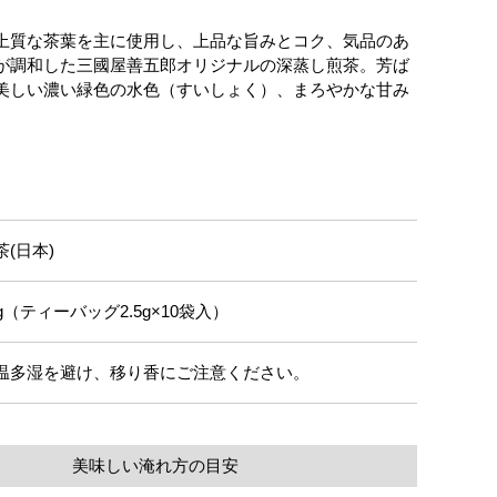
上質な茶葉を主に使用し、上品な旨みとコク、気品のあ
が調和した三國屋善五郎オリジナルの深蒸し煎茶。芳ば
美しい濃い緑色の水色（すいしょく）、まろやかな甘み
茶(日本)
5g（ティーバッグ2.5g×10袋入）
温多湿を避け、移り香にご注意ください。
美味しい淹れ方の目安