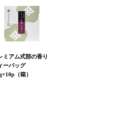
レミアム式部の香り
ィーバッグ
5g×10p（箱）