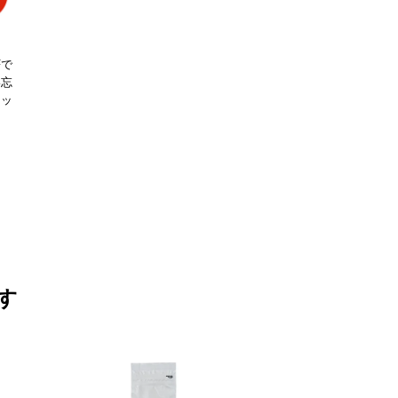
Fで
い忘
キッ
す