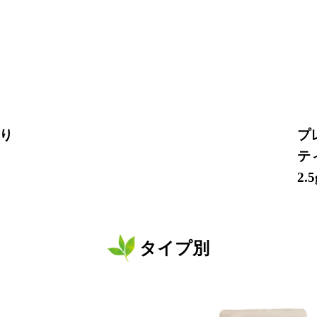
り
プ
テ
2.
タイプ別