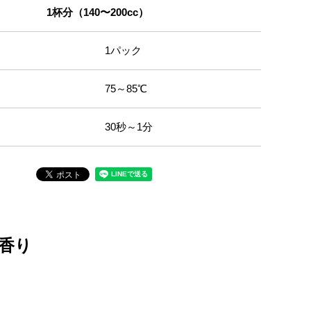
1杯分（140〜200cc）
1パック
75～85℃
30秒～1分
香り