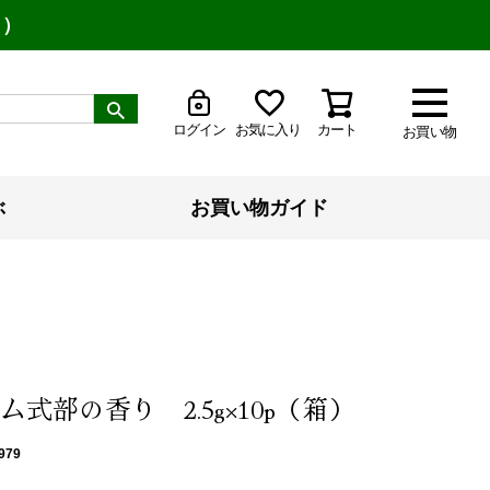
り）
ログイン
お気に入り
カート
お買い物
ぶ
お買い物ガイド
式部の香り 2.5g×10p（箱）
979