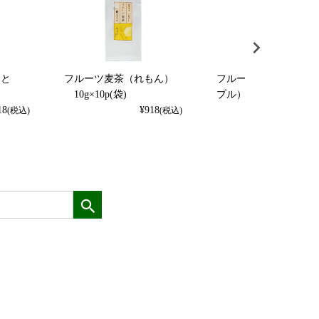
くと
フルーツ麦茶（れもん）
フルーツ麦茶（パイナ
）
10g×10p(袋)
プル） 10g×10p（袋
18
¥
918
¥
918
(税込)
(税込)
(