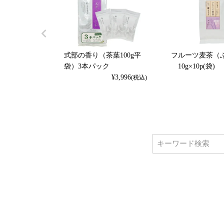
式部の香り（茶葉100g平
フルーツ麦茶（
袋）3本パック
10g×10p(袋)
¥
3,996
(税込)