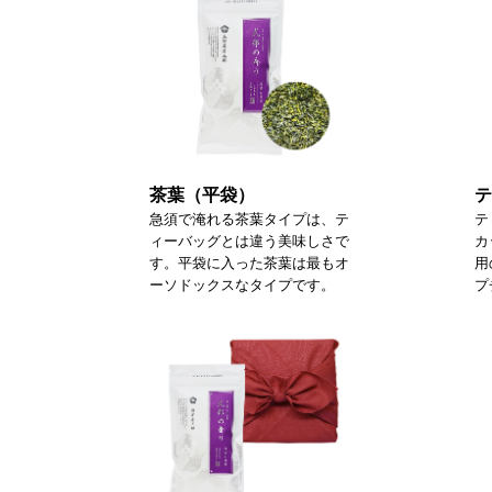
茶葉（平袋）
テ
急須で淹れる茶葉タイプは、テ
テ
ィーバッグとは違う美味しさで
カ
す。平袋に入った茶葉は最もオ
用
ーソドックスなタイプです。
プ