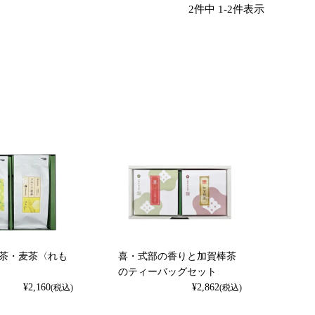
2
件中
1
-
2
件表示
茶・麦茶〈れも
喜・式部の香りと加賀棒茶
のティーバッグセット
¥
2,160
¥
2,862
(税込)
(税込)