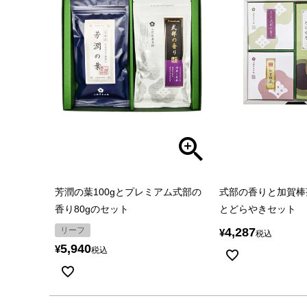
芳潤の葉100gとプレミアム式部の
式部の香りと加賀棒
香り80gのセット
とどらやきセット
リーフ
4,287
¥
税込
5,940
¥
税込