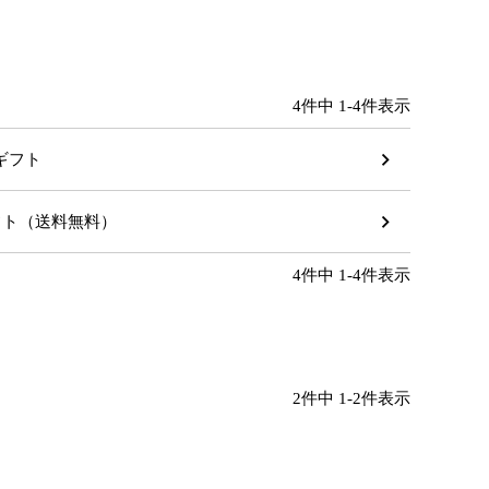
4
件中
1
-
4
件表示
のギフト
ギフト（送料無料）
4
件中
1
-
4
件表示
2
件中
1
-
2
件表示