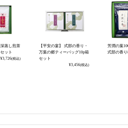
と深蒸し煎茶
【平安の宴】 式部の香り・
芳潤の葉10
のセット
万葉の郷ティーバッグ10p箱
式部の香り
¥
3,726
セット
(税込)
¥
3,456
(税込)
検索