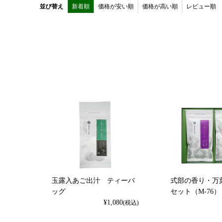
並び替え
新着順
価格が安い順
価格が高い順
レビュー順
玉露入あご出汁 ティーバ
式部の香り・万
ッグ
セット（M-76）
¥
1,080
(税込)