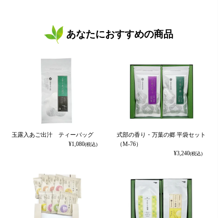
あなたにおすすめの商品
玉露入あご出汁 ティーバッグ
式部の香り・万葉の郷 平袋セット
¥
1,080
（M-76）
(税込)
¥
3,240
(税込)