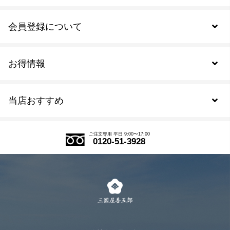
会員登録について
お得情報
新規会員登録
当店おすすめ
会員規約について
SDGs
アウトレットセール
ご注文の流れ
ご注文専用 平日 9:00〜17:00
0120-51-3928
式部の香りシリーズ
お得なまとめ買い
LINE登録
茶楽
キャンペーン
メルマガ登録
季節限定商品
メール便対応商品
マイページ