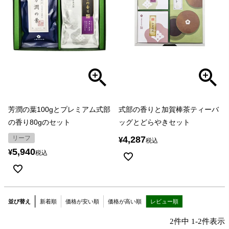
芳潤の葉100gとプレミアム式部
式部の香りと加賀棒茶ティーバ
の香り80gのセット
ッグとどらやきセット
リーフ
4,287
¥
税込
5,940
¥
税込
並び替え
新着順
価格が安い順
価格が高い順
レビュー順
2
件中
1
-
2
件表示