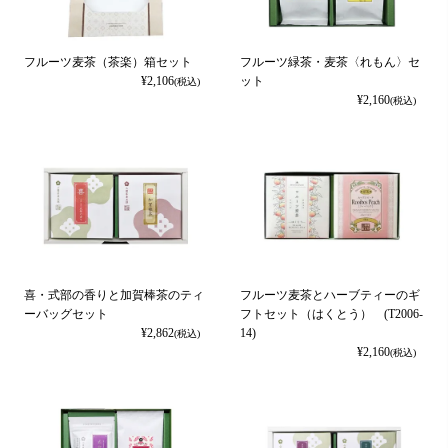
フルーツ麦茶（茶楽）箱セット
フルーツ緑茶・麦茶〈れもん〉セ
¥
2,106
ット
(税込)
¥
2,160
(税込)
喜・式部の香りと加賀棒茶のティ
フルーツ麦茶とハーブティーのギ
ーバッグセット
フトセット（はくとう） (T2006-
¥
2,862
14)
(税込)
¥
2,160
(税込)