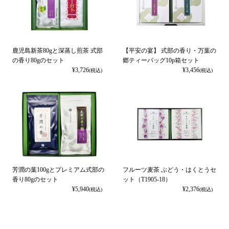
鹿児島新茶80gと深蒸し煎茶 式部
【平安の宴】 式部の香り・万葉の
の香り80gのセット
郷ティーバッグ10p箱セット
¥
3,726
¥
3,456
(税込)
(税込)
芳潤の葉100gとプレミアム式部の
フルーツ麦茶 ぶどう・はくとうセ
香り80gのセット
ット（T1905-18）
¥
5,940
¥
2,376
(税込)
(税込)