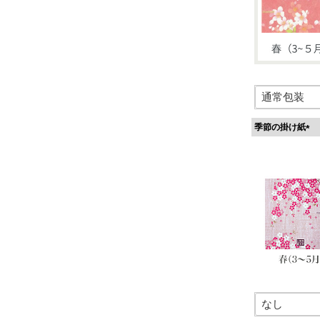
季節の掛け紙
(
必
須
)