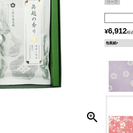
リーフ
6,912
¥
税
包装紙
(
必
須
)