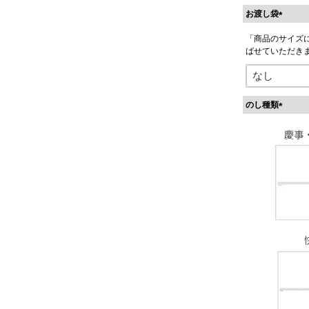
お渡し袋
(
「商品のサイズ
必
ばせていただき
須
)
のし種類
(
必
須
)