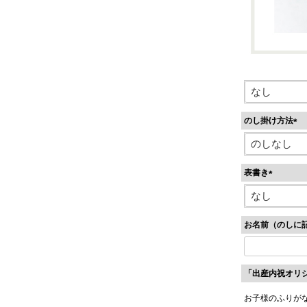
のし掛け方法
(
必
須
表書き
)
(
必
須
お名前（のしに
)
「出産内祝オリ
お子様のふりが