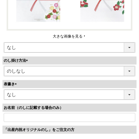
大きな画像を見る
のし掛け方法
(
必
須
表書き
)
(
必
須
お名前（のしに記載する場合のみ）
)
「出産内祝オリジナルのし」をご注文の方