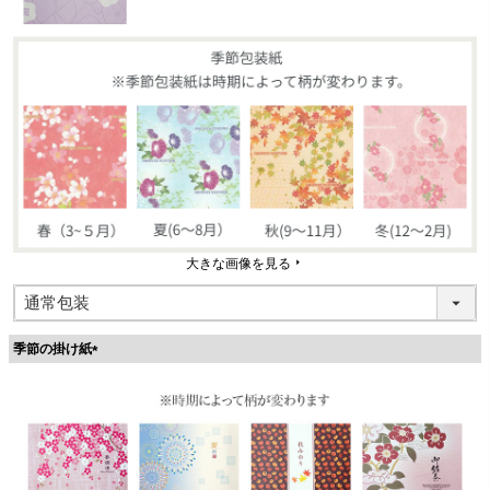
大きな画像を見る
季節の掛け紙
(
必
須
)