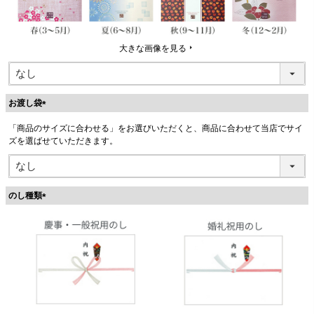
大きな画像を見る
お渡し袋
(
「商品のサイズに合わせる」をお選びいただくと、商品に合わせて当店でサイ
必
ズを選ばせていただきます。
須
)
のし種類
(
必
須
)