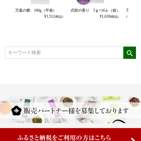
万葉の郷 100g（平袋）
式部の香り 5ｇ×16ｐ（袋）
万葉の郷
¥
1,512
¥
1,620
パック
(税込)
(税込)