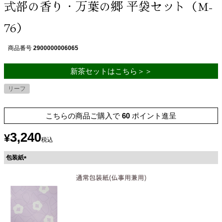
式部の香り・万葉の郷 平袋セット（M-
76）
商品番号
2900000006065
新茶セットはこちら＞＞
リーフ
こちらの商品ご購入で
60
ポイント進呈
3,240
¥
税込
包装紙
(
必
須
)