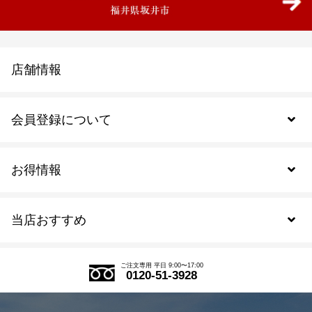
店舗情報
会員登録について
お得情報
新規会員登録
当店おすすめ
会員規約について
SDGs
アウトレットセール
ご注文の流れ
ご注文専用 平日 9:00〜17:00
0120-51-3928
式部の香りシリーズ
お得なまとめ買い
LINE登録