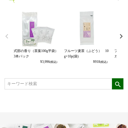
式部の香り（茶葉100g平袋）
フルーツ麦茶（ぶどう） 10
フルーツ
3本パック
g×10p(袋)
カット） 
¥
3,996
¥
918
(税込)
(税込)