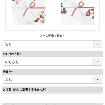
大きな画像を見る
のし掛け方法
(
必
須
表書き
)
(
必
須
お名前（のしに記載する場合のみ）
)