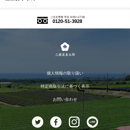
SDGs
アウトレットセール
ご注文の流れ
ご注文専用 平日 9:00〜17:00
0120-51-3928
式部の香りシリーズ
お得なまとめ買い
LINE登録
茶楽
キャンペーン
メルマガ登録
季節限定商品
メール便対応商品
マイページ
お茶のギフト
個人情報の取り扱い
ログイン
特定商取引法に基づく表示
おすすめのお茶
ログアウト
お問い合わせ
お茶に合うスイーツ