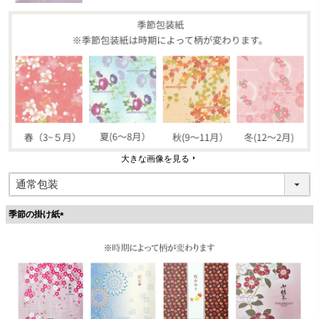
大きな画像を見る
季節の掛け紙
(
必
須
)