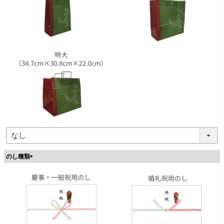
のし種類
(
必
須
)