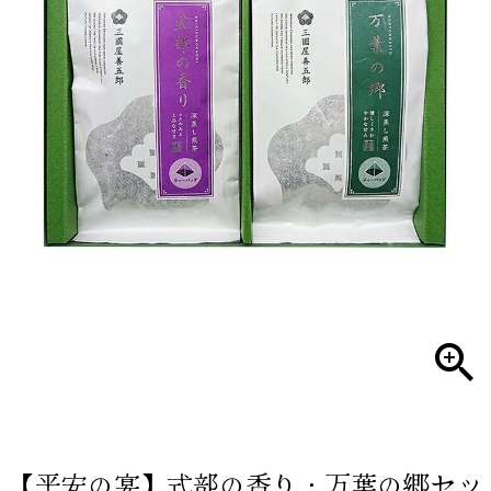
【平安の宴】式部の香り・万葉の郷セッ