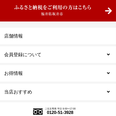
店舗情報
会員登録について
お得情報
新規会員登録
当店おすすめ
会員規約について
SDGs
アウトレットセール
ご注文の流れ
ご注文専用 平日 9:00〜17:00
0120-51-3928
式部の香りシリーズ