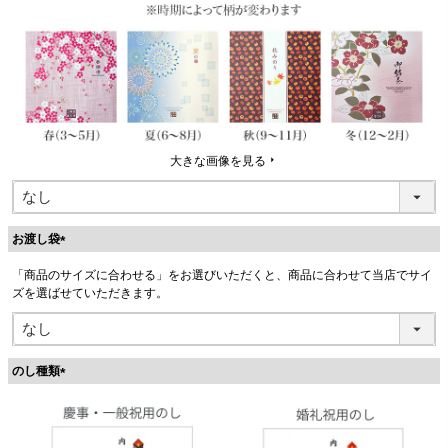
必
須
)
大きな画像を見る
お渡し袋
(
「商品のサイズに合わせる」をお選びいただくと、商品に合わせて当店でサイ
必
ズを選ばせていただきます。
須
)
のし種類
(
必
須
)