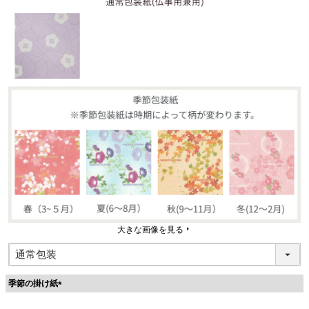
必
須
)
大きな画像を見る
季節の掛け紙
(