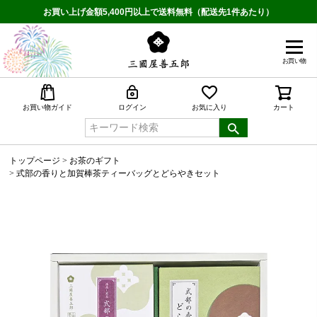
お買い上げ金額5,400円以上で送料無料（配送先1件あたり）
お買い物
検索
お買い物ガイド
ログイン
お気に入り
カート
トップページ
お茶のギフト
式部の香りと加賀棒茶ティーバッグとどらやきセット