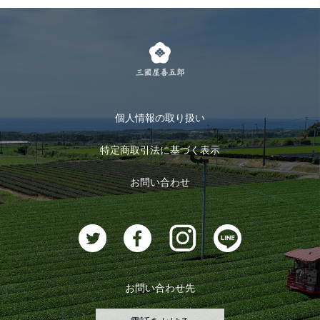
お得なまとめ買い
LINE登録
茶楽
キャンペーン
メルマガ登録
季節限定商品
メール便対応商品
マイページ
お茶のギフト
個人情報の取り扱い
ログイン
特定商取引法に基づく表示
おすすめのお茶
ログアウト
お問い合わせ
お茶に合うスイーツ
お問い合わせ先