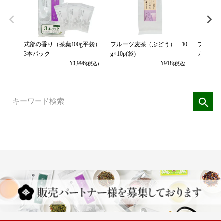
式部の香り（茶葉100g平袋）
フルーツ麦茶（ぶどう） 10
フルーツ
3本パック
g×10p(袋)
カット） 
¥
3,996
¥
918
(税込)
(税込)