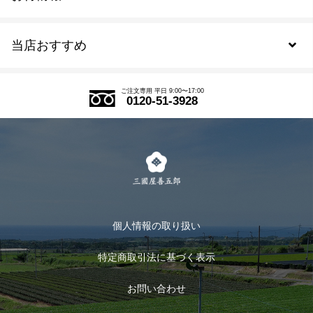
新規会員登録
当店おすすめ
会員規約について
SDGs
アウトレットセール
ご注文の流れ
ご注文専用 平日 9:00〜17:00
0120-51-3928
式部の香りシリーズ
お得なまとめ買い
LINE登録
茶楽
キャンペーン
メルマガ登録
季節限定商品
メール便対応商品
マイページ
お茶のギフト
個人情報の取り扱い
ログイン
特定商取引法に基づく表示
おすすめのお茶
ログアウト
お問い合わせ
お茶に合うスイーツ