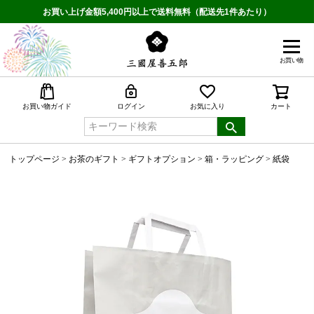
お買い上げ金額5,400円以上で送料無料（配送先1件あたり）
お買い物
検索
お買い物ガイド
ログイン
お気に入り
カート
トップページ
お茶のギフト
ギフトオプション
箱・ラッピング
紙袋