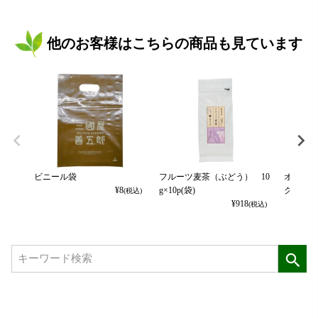
他のお客様はこちらの商品も見ています
ビニール袋
フルーツ麦茶（ぶどう） 10
オーガン
¥
8
g×10p(袋)
ク）
(税込)
¥
918
(税込)