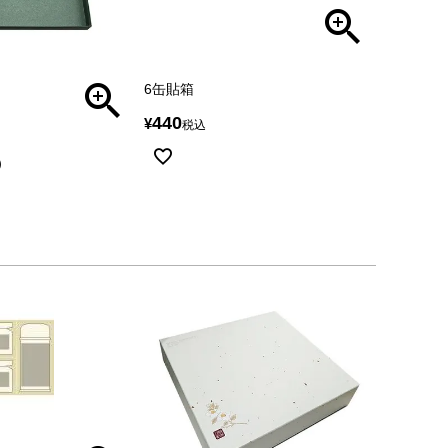
6缶貼箱
440
¥
税込
）