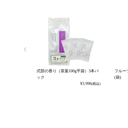
式部の香り（茶葉100g平袋）3本パ
フルーツ
ック
(袋)
¥
3,996
(税込)