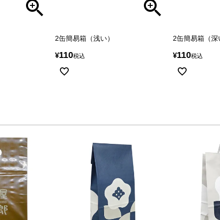
2缶簡易箱（浅い）
2缶簡易箱（深
110
110
¥
¥
税込
税込