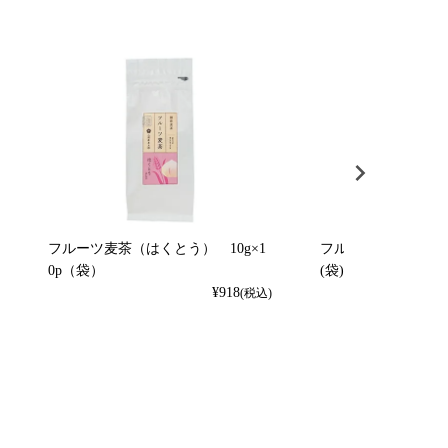
フルーツ麦茶（はくとう） 10g×1
フルーツ麦茶（れもん）
0p（袋）
(袋)
¥
918
(税込)