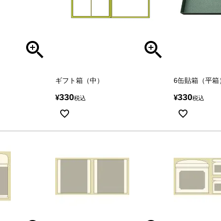
ギフト箱（中）
6缶貼箱（平箱
330
330
¥
¥
税込
税込