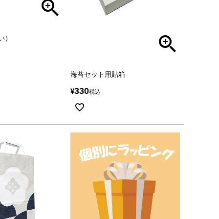
い）
海苔セット用貼箱
330
¥
税込