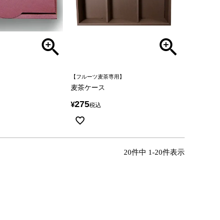
【フルーツ麦茶専用】
麦茶ケース
275
¥
税込
20
件中
1
-
20
件表示