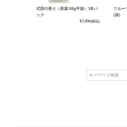
式部の香り（茶葉100g平袋）3本パ
フルーツ
ック
(袋)
¥
3,996
(税込)