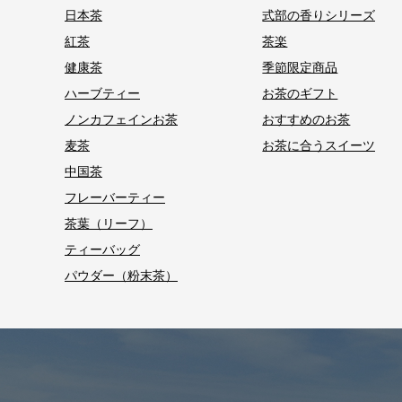
日本茶
式部の香りシリーズ
紅茶
茶楽
健康茶
季節限定商品
ハーブティー
お茶のギフト
ノンカフェインお茶
おすすめのお茶
麦茶
お茶に合うスイーツ
中国茶
フレーバーティー
茶葉（リーフ）
ティーバッグ
パウダー（粉末茶）