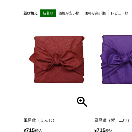
並び替え
新着順
価格が安い順
価格が高い順
レビュー順
風呂敷（えんじ）
風呂敷（紫：二巾）
715
715
¥
¥
税込
税込