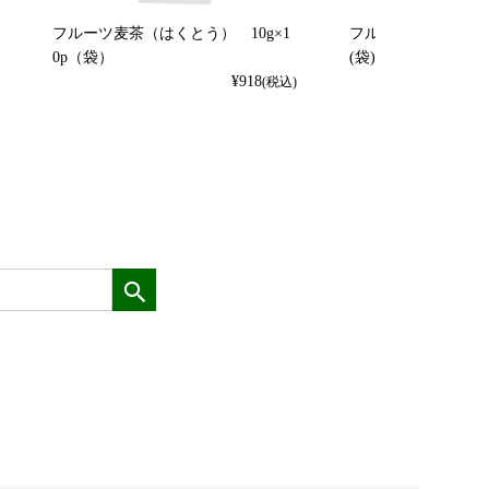
フルーツ麦茶（はくとう） 10g×1
フルーツ麦茶（れもん）
0p（袋）
(袋)
¥
918
(税込)