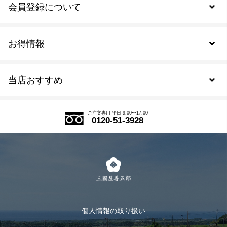
会員登録について
お得情報
新規会員登録
当店おすすめ
会員規約について
SDGs
アウトレットセール
ご注文の流れ
ご注文専用 平日 9:00〜17:00
0120-51-3928
式部の香りシリーズ
お得なまとめ買い
LINE登録
茶楽
キャンペーン
メルマガ登録
季節限定商品
メール便対応商品
マイページ
お茶のギフト
個人情報の取り扱い
ログイン