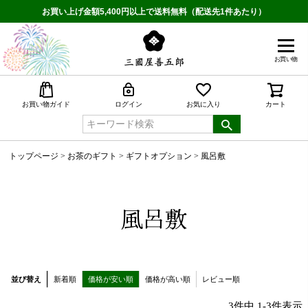
お買い上げ金額5,400円以上で送料無料（配送先1件あたり）
お買い物
検索
お買い物ガイド
ログイン
お気に入り
カート
トップページ
お茶のギフト
ギフトオプション
風呂敷
風呂敷
並び替え
新着順
価格が安い順
価格が高い順
レビュー順
3
件中
1
-
3
件表示