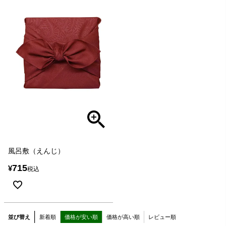
風呂敷（えんじ）
715
¥
税込
並び替え
新着順
価格が安い順
価格が高い順
レビュー順