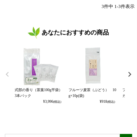
3
件中
1
-
3
件表示
あなたにおすすめの商品
式部の香り（茶葉100g平袋）
フルーツ麦茶（ぶどう） 10
フルーツ
3本パック
g×10p(袋)
カット） 
¥
3,996
¥
918
(税込)
(税込)