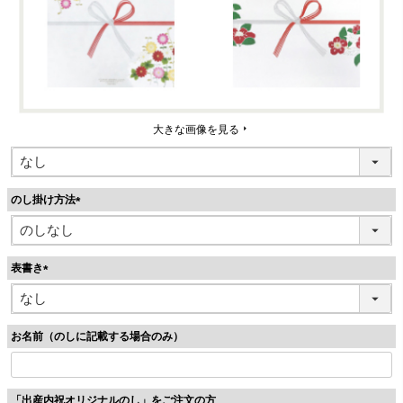
大きな画像を見る
のし掛け方法
(
必
須
表書き
)
(
必
須
お名前（のしに記載する場合のみ）
)
「出産内祝オリジナルのし」をご注文の方