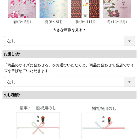
大きな画像を見る
お渡し袋
(
「商品のサイズに合わせる」をお選びいただくと、商品に合わせて当店でサイ
必
ズを選ばせていただきます。
須
)
のし種類
(
必
須
)