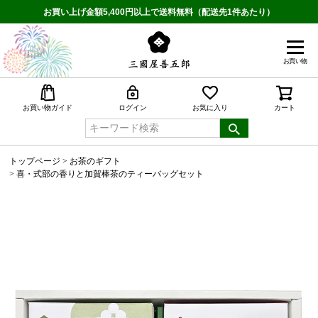
お買い上げ金額5,400円以上で送料無料（配送先1件あたり）
お買い物
検索
お買い物ガイド
ログイン
お気に入り
カート
トップページ
お茶のギフト
喜・式部の香りと加賀棒茶のティーバッグセット