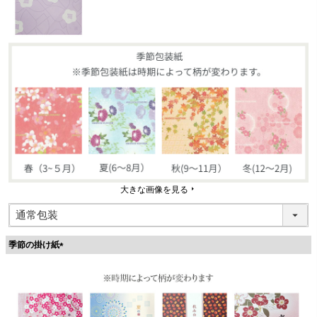
大きな画像を見る
季節の掛け紙
(
必
須
)