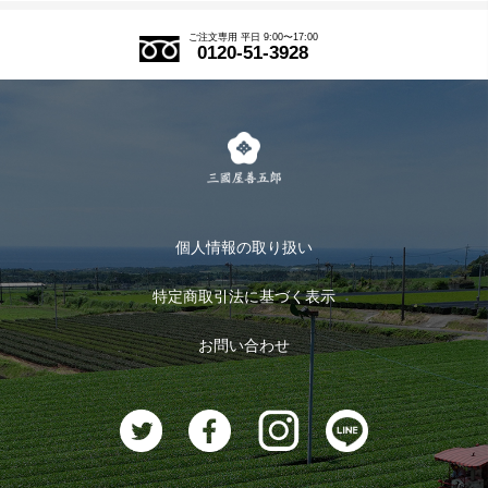
アウトレットセール
ご注文の流れ
ご注文専用 平日 9:00〜17:00
0120-51-3928
式部の香りシリーズ
お得なまとめ買い
LINE登録
茶楽
キャンペーン
メルマガ登録
季節限定商品
メール便対応商品
マイページ
お茶のギフト
個人情報の取り扱い
ログイン
特定商取引法に基づく表示
おすすめのお茶
ログアウト
お問い合わせ
お茶に合うスイーツ