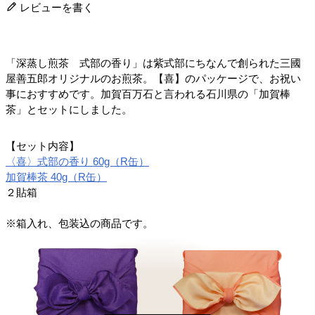
レビューを書く
「深蒸し煎茶 式部の香り」は紫式部にちなんで創られた三國
屋善五郎オリジナルのお煎茶。【喜】のパッケージで、お祝い
事におすすめです。加賀百万石と言われる石川県の「加賀棒
茶」とセットにしました。
【セット内容】
〈喜〉式部の香り 60g（R缶）
加賀棒茶 40g（R缶）
２貼箱
※箱入れ、包装込の商品です。