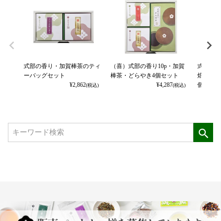
式部の香り・加賀棒茶のティ
（喜）式部の香り10p・加賀
式部の香
ーバッグセット
棒茶・どらやき4個セット
焙茶・大
¥
2,862
¥
4,287
個セット
(税込)
(税込)