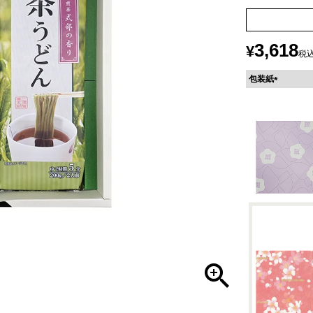
3,618
¥
税
包装紙
(
必
須
)