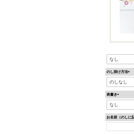
のし掛け方法
(
必
須
表書き
)
(
必
須
お名前（のしに
)