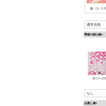
季節の掛け紙
(
必
須
)
お渡し袋