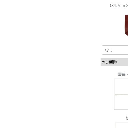
のし種類
(
必
須
)