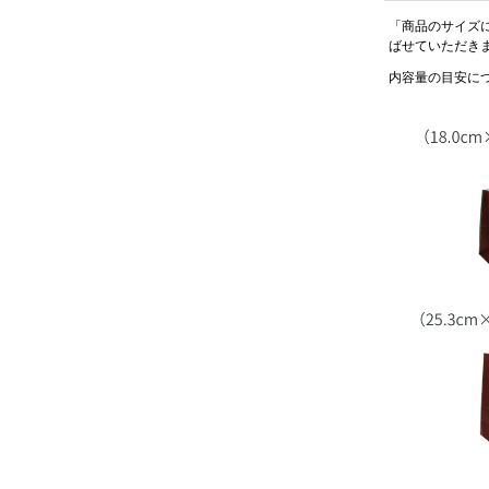
(
「商品のサイズ
必
ばせていただき
須
)
内容量の目安に