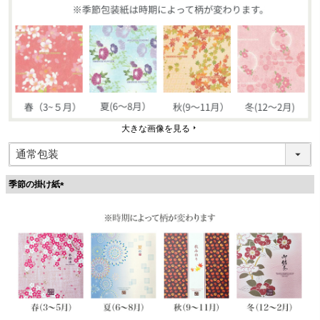
大きな画像を見る
季節の掛け紙
(
必
須
)