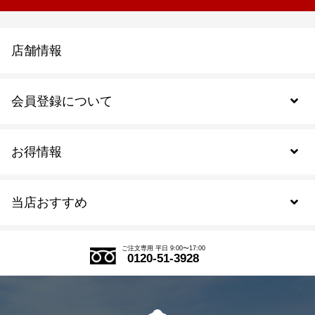
店舗情報
会員登録について
お得情報
新規会員登録
当店おすすめ
会員規約について
SDGs
アウトレットセール
ご注文の流れ
ご注文専用 平日 9:00〜17:00
0120-51-3928
式部の香りシリーズ
お得なまとめ買い
LINE登録
茶楽
キャンペーン