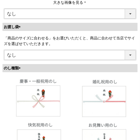
大きな画像を見る
お渡し袋
(
「商品のサイズに合わせる」をお選びいただくと、商品に合わせて当店でサイ
必
ズを選ばせていただきます。
須
)
のし種類
(
必
須
)