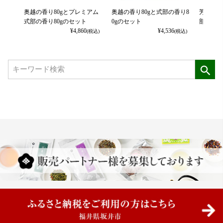
奥越の香り80gとプレミアム
奥越の香り80gと式部の香り8
芳潤の葉
式部の香り80gのセット
0gのセット
部の香り
¥
4,860
¥
4,536
(税込)
(税込)