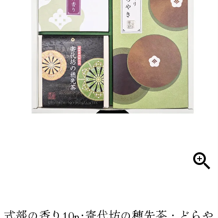
式部の香り10p･寄代坊の穂先茶・どらや