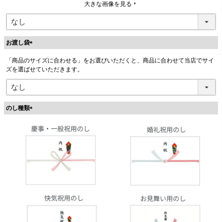
大きな画像を見る
お渡し袋
(
「商品のサイズに合わせる」をお選びいただくと、商品に合わせて当店でサイ
必
ズを選ばせていただきます。
須
)
のし種類
(
必
須
)