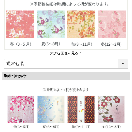
大きな画像を見る
季節の掛け紙
(
必
須
)