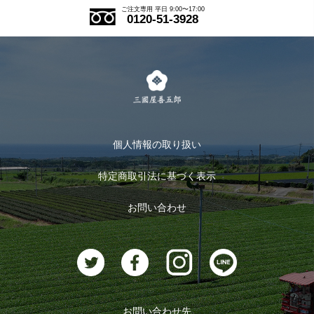
ご注文の流れ
ご注文専用 平日 9:00〜17:00
0120-51-3928
式部の香りシリーズ
お得なまとめ買い
LINE登録
茶楽
キャンペーン
メルマガ登録
季節限定商品
メール便対応商品
マイページ
お茶のギフト
個人情報の取り扱い
ログイン
特定商取引法に基づく表示
おすすめのお茶
ログアウト
お問い合わせ
お茶に合うスイーツ
お問い合わせ先