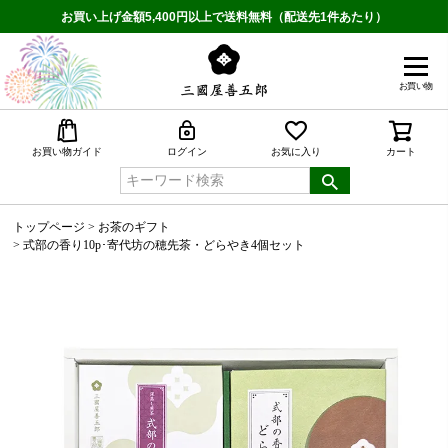
お買い上げ金額5,400円以上で送料無料（配送先1件あたり）
お買い物
検索
お買い物ガイド
ログイン
お気に入り
カート
トップページ
お茶のギフト
式部の香り10p･寄代坊の穂先茶・どらやき4個セット