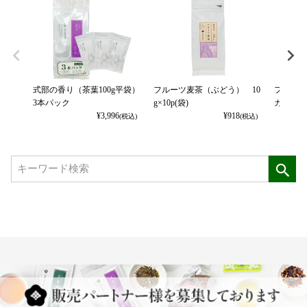
式部の香り（茶葉100g平袋）
フルーツ麦茶（ぶどう） 10
フルーツ
3本パック
g×10p(袋)
カット） 
¥
3,996
¥
918
(税込)
(税込)