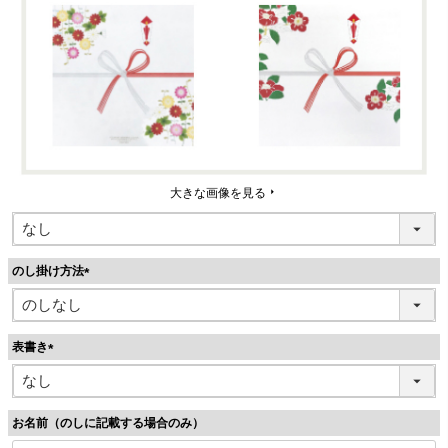
大きな画像を見る
のし掛け方法
(
必
須
表書き
)
(
必
須
お名前（のしに記載する場合のみ）
)