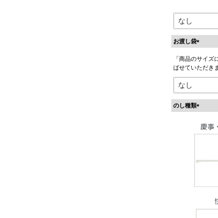
お渡し袋
(
「商品のサイズ
必
ばせていただき
須
)
のし種類
(
必
須
)