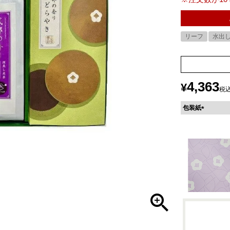
リーフ
水出
4,363
¥
税
包装紙
(
必
須
)