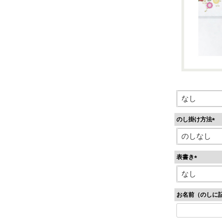
のし掛け方法
(
必
須
表書き
)
(
必
須
お名前（のしに
)