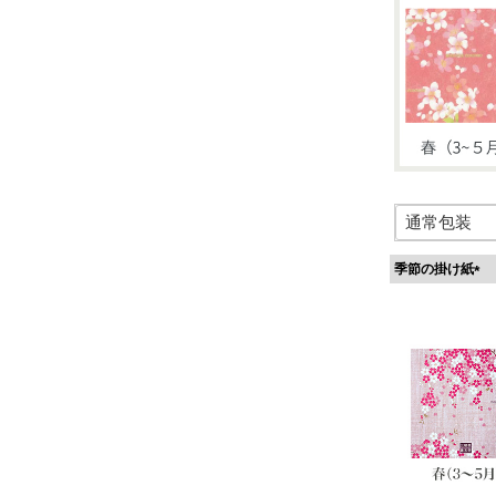
季節の掛け紙
(
必
須
)