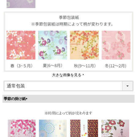
大きな画像を見る
季節の掛け紙
(
必
須
)