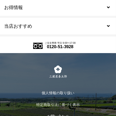
お得情報
新規会員登録
当店おすすめ
会員規約について
SDGs
アウトレットセール
ご注文の流れ
ご注文専用 平日 9:00〜17:00
0120-51-3928
式部の香りシリーズ
お得なまとめ買い
LINE登録
茶楽
キャンペーン
メルマガ登録
季節限定商品
メール便対応商品
マイページ
お茶のギフト
個人情報の取り扱い
ログイン
特定商取引法に基づく表示
おすすめのお茶
ログアウト