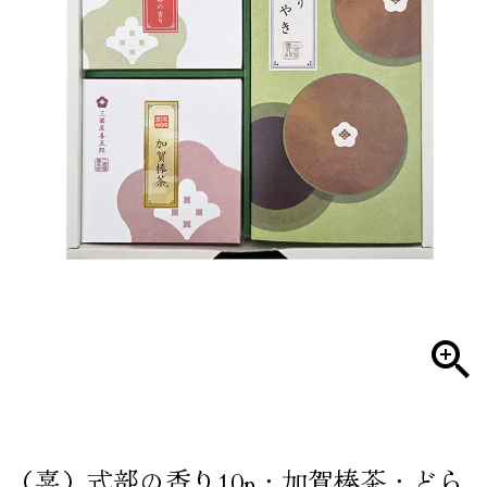
（喜）式部の香り10p・加賀棒茶・どら