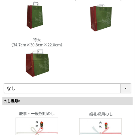
のし種類
(
必
須
)