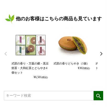
他のお客様はこちらの商品も見ています
式部の香り・万葉の郷・黒豆
式部の香りどらやき（1個）
式部の香
焙茶・大和紅茶とどらやき4
¥
302
ト
(税込)
個セット
¥
6,501
(税込)