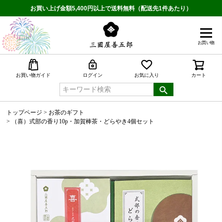
お買い上げ金額5,400円以上で送料無料（配送先1件あたり）
お買い物
検索
お買い物ガイド
ログイン
お気に入り
カート
トップページ
お茶のギフト
（喜）式部の香り10p・加賀棒茶・どらやき4個セット