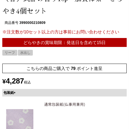
やき4個セット
商品番号
3990000210809
※注文数が10セット以上の方は事前にお問い合わせください
どらやきの賞味期限：発送日を含めて15日
リーフ
水出し
こちらの商品ご購入で
79
ポイント進呈
4,287
¥
税込
包装紙
(
必
須
)