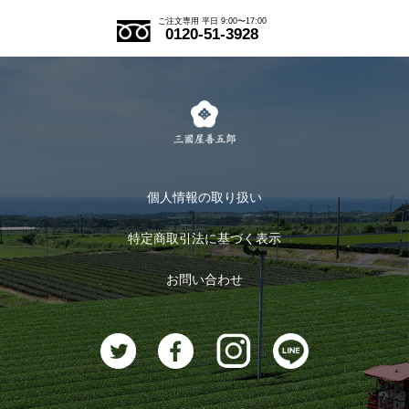
アウトレットセール
ご注文の流れ
ご注文専用 平日 9:00〜17:00
0120-51-3928
式部の香りシリーズ
お得なまとめ買い
LINE登録
茶楽
キャンペーン
メルマガ登録
季節限定商品
メール便対応商品
マイページ
お茶のギフト
個人情報の取り扱い
ログイン
特定商取引法に基づく表示
おすすめのお茶
ログアウト
お問い合わせ
お茶に合うスイーツ