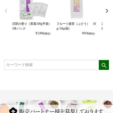
式部の香り（茶葉100g平袋）
フルーツ麦茶（ぶどう） 10
フルーツ
3本パック
g×10p(袋)
カット） 
¥
3,996
¥
918
(税込)
(税込)