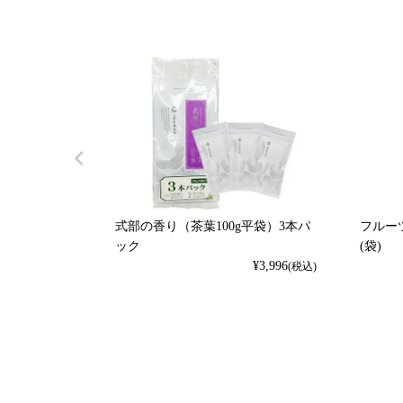
式部の香り（茶葉100g平袋）3本パ
フルーツ
ック
(袋)
¥
3,996
(税込)