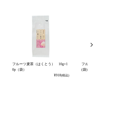
フルーツ麦茶（はくとう） 10g×1
フルーツ麦茶（れもん）
0p（袋）
(袋)
¥
918
(税込)