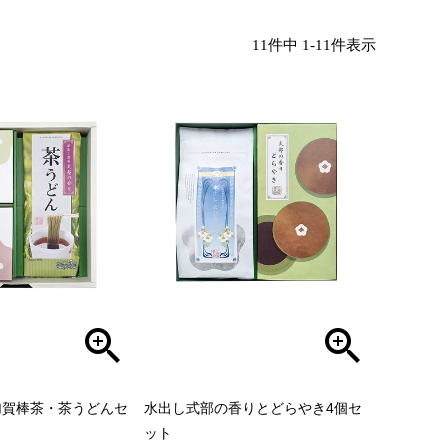
11
件中
1
-
11
件表示
加賀棒茶・茶うどんセ
水出し式部の香りとどらやき4個セ
ット