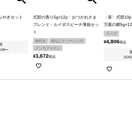
どらやきセット
式部の香り5g×12p・おつかれさま
〈喜〉式部10
ブレンド・ルイボスピーチ薄箱セッ
万葉の郷5g×1
ト
リーフ
4,806
紐付き
紐なしティーバッグ
¥
税込
間
ノンカフェイン
0:00
〜
3,672
¥
税込
2026/