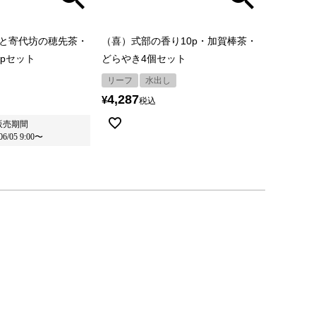
pと寄代坊の穂先茶・
（喜）式部の香り10p・加賀棒茶・
2pセット
どらやき4個セット
リーフ
水出し
4,287
¥
税込
販売期間
06/05 9:00
〜