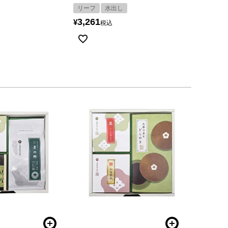
リーフ
水出し
3,261
¥
税込