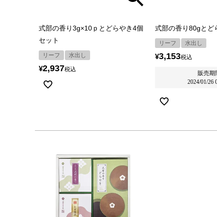
式部の香り3g×10ｐとどらやき4個
式部の香り80gと
セット
リーフ
水出し
3,153
リーフ
水出し
¥
税込
2,937
¥
税込
販売期
2024/01/26 