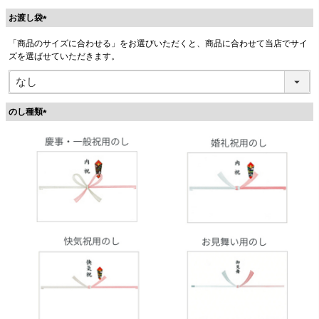
お渡し袋
(
「商品のサイズに合わせる」をお選びいただくと、商品に合わせて当店でサイ
必
ズを選ばせていただきます。
須
)
のし種類
(
必
須
)