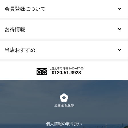
会員登録について
お得情報
新規会員登録
当店おすすめ
会員規約について
SDGs
アウトレットセール
ご注文の流れ
ご注文専用 平日 9:00〜17:00
0120-51-3928
式部の香りシリーズ
お得なまとめ買い
LINE登録
茶楽
キャンペーン
メルマガ登録
季節限定商品
メール便対応商品
マイページ
お茶のギフト
個人情報の取り扱い