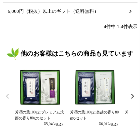
6,000円（税抜）以上のギフト（送料無料）
4
件中
1
-
4
件表示
他のお客様はこちらの商品も見ています
芳潤の葉100gとプレミアム式
芳潤の葉100gと奥越の香り80
芳潤の葉 
部の香り80gのセット
gのセット
¥
5,940
¥
6,912
(税込)
(税込)