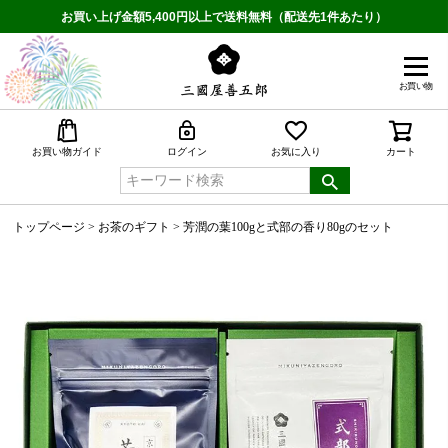
お買い上げ金額5,400円以上で送料無料（配送先1件あたり）
お買い物
検索
お買い物ガイド
ログイン
お気に入り
カート
トップページ
お茶のギフト
芳潤の葉100gと式部の香り80gのセット