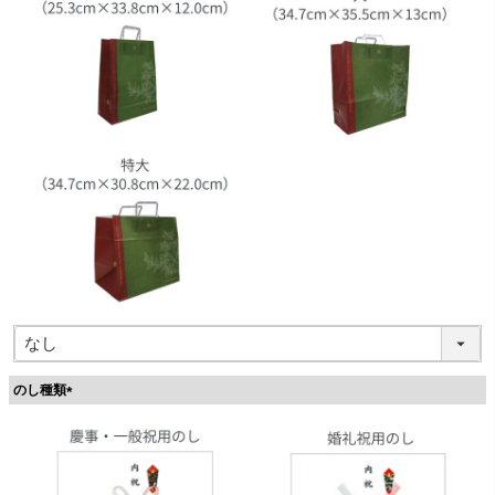
のし種類
(
必
須
)