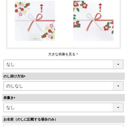
大きな画像を見る
のし掛け方法
(
必
須
表書き
)
(
必
須
お名前（のしに記載する場合のみ）
)