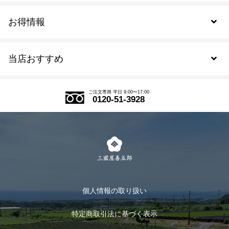
お得情報
新規会員登録
当店おすすめ
会員規約について
SDGs
アウトレットセール
ご注文の流れ
ご注文専用 平日 9:00〜17:00
0120-51-3928
式部の香りシリーズ
お得なまとめ買い
LINE登録
茶楽
キャンペーン
メルマガ登録
季節限定商品
メール便対応商品
マイページ
お茶のギフト
個人情報の取り扱い
ログイン
特定商取引法に基づく表示
おすすめのお茶