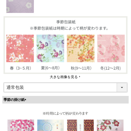
大きな画像を見る
季節の掛け紙
(
必
須
)