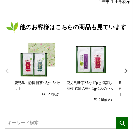
4
件中
1
-
4
件表示
他のお客様はこちらの商品も見ています
鹿児島・静岡新茶4.5g×15pセ
鹿児島新茶2.5g×12pと深蒸し
鹿児島新茶
ット
煎茶 式部の香り3g×10pのセッ
煎茶 式部
¥
4,320
ト
ト
(税込)
¥
2,916
(税込)