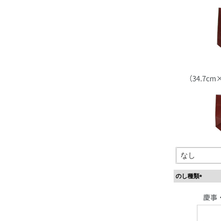
のし種類
(
必
須
)