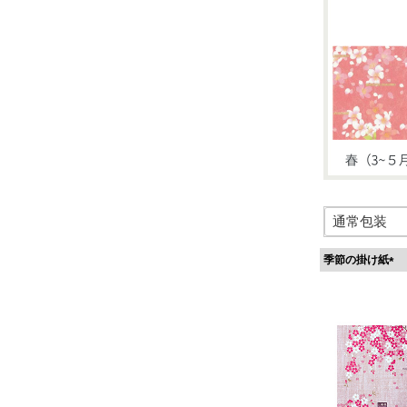
季節の掛け紙
(
必
須
)