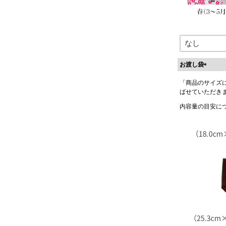
お渡し袋
(
「商品のサイズ
必
ばせていただき
須
)
内容量の目安に