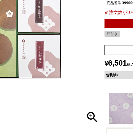
商品番号
39900
※注文数が1
紐付き
6,501
¥
税
包装紙
(
必
須
)