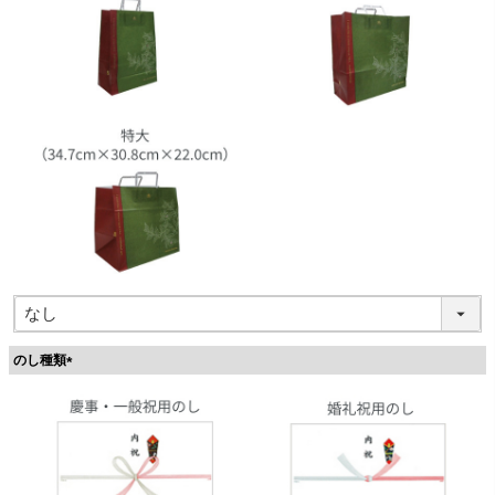
のし種類
(
必
須
)