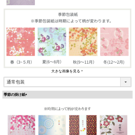
大きな画像を見る
季節の掛け紙
(
必
須
)