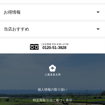
お得情報
新規会員登録
当店おすすめ
会員規約について
SDGs
アウトレットセール
ご注文の流れ
ご注文専用 平日 9:00〜17:00
0120-51-3928
式部の香りシリーズ
お得なまとめ買い
LINE登録
茶楽
キャンペーン
メルマガ登録
季節限定商品
メール便対応商品
マイページ
お茶のギフト
個人情報の取り扱い
ログイン
特定商取引法に基づく表示
おすすめのお茶