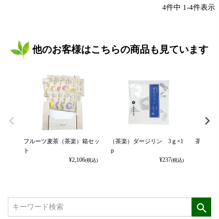
4
件中
1
-
4
件表示
他のお客様はこちらの商品も見ています
フルーツ麦茶（茶楽）箱セッ
（茶楽）ダージリン 3ｇ×1
茶楽セッ
ト
ｐ
¥
2,106
¥
237
(税込)
(税込)