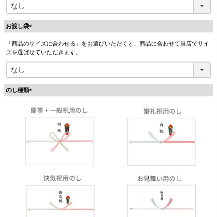
お渡し袋
(
「商品のサイズに合わせる」をお選びいただくと、商品に合わせて当店でサイ
必
ズを選ばせていただきます。
須
)
のし種類
(
必
須
)