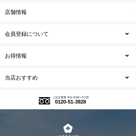
店舗情報
会員登録について
お得情報
新規会員登録
当店おすすめ
会員規約について
SDGs
アウトレットセール
ご注文の流れ
ご注文専用 平日 9:00〜17:00
0120-51-3928
式部の香りシリーズ
お得なまとめ買い
LINE登録
茶楽
キャンペーン
メルマガ登録