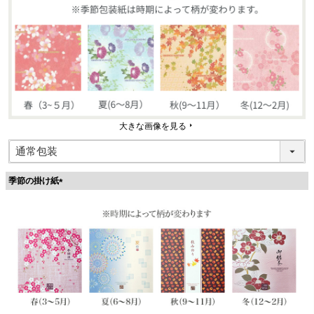
大きな画像を見る
季節の掛け紙
(
必
須
)