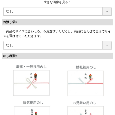
大きな画像を見る
お渡し袋
(
「商品のサイズに合わせる」をお選びいただくと、商品に合わせて当店でサイ
必
ズを選ばせていただきます。
須
)
のし種類
(
必
須
)