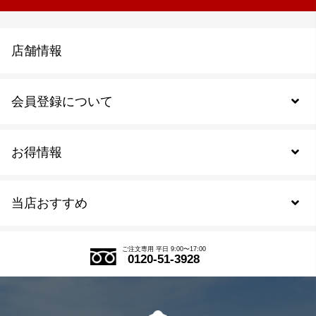
店舗情報
会員登録について
お得情報
新規会員登録
当店おすすめ
会員規約について
SDGs
アウトレットセール
ご注文の流れ
ご注文専用 平日 9:00〜17:00
0120-51-3928
式部の香りシリーズ
お得なまとめ買い
LINE登録
茶楽
キャンペーン