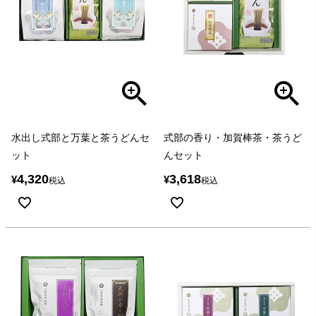
水出し式部と万葉と茶うどんセ
式部の香り・加賀棒茶・茶うど
ット
んセット
4,320
3,618
¥
¥
税込
税込