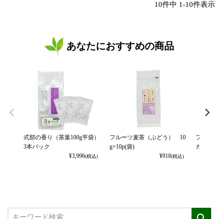
10
件中
1
-
10
件表示
あなたにおすすめの商品
式部の香り（茶葉100g平袋）
フルーツ麦茶（ぶどう） 10
フルーツ
3本パック
g×10p(袋)
カット） 
¥
3,996
¥
918
(税込)
(税込)