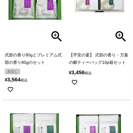
式部の香り80gとプレミアム式
【平安の宴】 式部の香り・万葉
部の香り80gのセット
の郷ティーバッグ10p箱セット
水出し
3,456
¥
税込
3,564
¥
税込