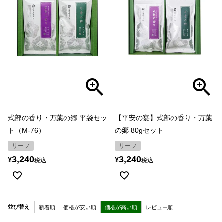
式部の香り・万葉の郷 平袋セッ
【平安の宴】式部の香り・万葉
ト（M-76）
の郷 80gセット
リーフ
リーフ
3,240
3,240
¥
¥
税込
税込
並び替え
新着順
価格が安い順
価格が高い順
レビュー順