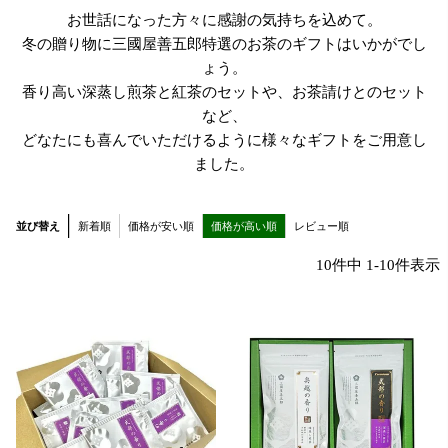
お世話になった方々に感謝の気持ちを込めて。
冬の贈り物に三國屋善五郎特選のお茶のギフトはいかがでし
ょう。
香り高い深蒸し煎茶と紅茶のセットや、お茶請けとのセット
など、
どなたにも喜んでいただけるように様々なギフトをご用意し
ました。
並び替え
新着順
価格が安い順
価格が高い順
レビュー順
10
件中
1
-
10
件表示