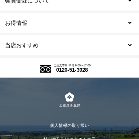
会員登録について
お得情報
新規会員登録
当店おすすめ
会員規約について
SDGs
アウトレットセール
ご注文の流れ
ご注文専用 平日 9:00〜17:00
0120-51-3928
式部の香りシリーズ
お得なまとめ買い
LINE登録
茶楽
キャンペーン
メルマガ登録
季節限定商品
メール便対応商品
マイページ
お茶のギフト
個人情報の取り扱い
ログイン