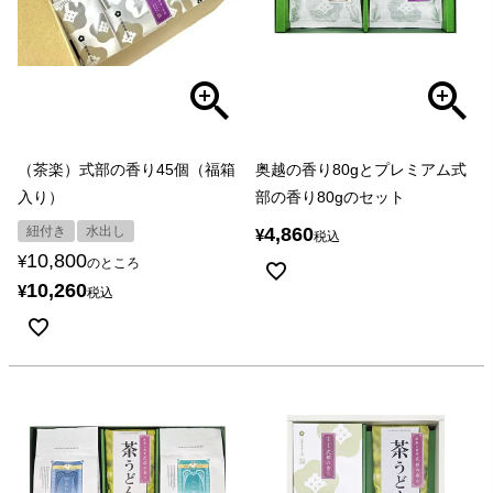
（茶楽）式部の香り45個（福箱
奥越の香り80gとプレミアム式
入り）
部の香り80gのセット
紐付き
水出し
4,860
¥
税込
10,800
¥
のところ
10,260
¥
税込